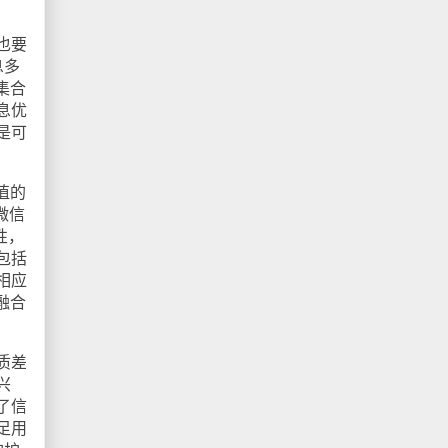
也要
息多
集合
息优
是可
值的
微信
性，
包括
相应
融合
。
质差
兴
了信
足用