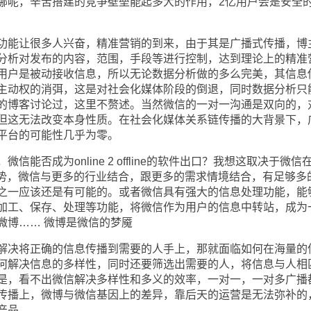
哪呢，辛苦搭建的竞争壁垒能起多大的作用，2亿用户会是安全
能让很多人兴奋，精准营销的到来，由于其是广播式传播，博
分析对发布的内容，范围，手段等进行控制，达到理论上的精准
用户是被动接收信息，所以无论数据分析做的多么完美，其信息
主动权的消弭，这是对社会化媒体阶段的倒退，同时数据分析只
的博客讨论过，这里不赘述。当然微信的一对一沟通是双向的，
但这无法改变本身性质。在社会化媒体关系链传播的大背景下，
平台的可能性几乎为零。
否成为online 2 offline的软件出口？我想这取决于微信
优势，微信与更多的行业结合，跟更多的需求情境结合，有足够多
之一应该还是有可能的。或者微信具有强大的信息处理功能，能
加工、保存、处理等功能，将微信作为用户的信息中转站，成为
微博…… 微博是微信的梦魇
决将正确的信息传播到需要的人手上，那就面临如何在海量的
何解决信息的多样性，同时还要筛选出需要的人，将信息与人相
是，看不出微信解决多样性和多义的效率，一对一，一对多广播
传播上，微博与微信基因上的差异，靠后天的运营是无法弥补的
产品。