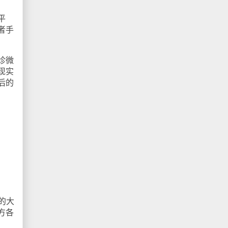
平
者手
诊微
现实
后的
的大
方各