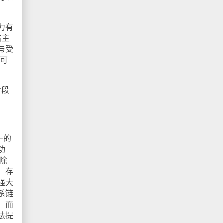
力有
占主
与受
此可
阶段
一的
功
除
，存
强大
系链
，而
法提