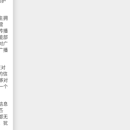
的护
主拥
营
传播
能部
对广
广播
在对
的信
够对
一个
信息
匹
都无
，犹