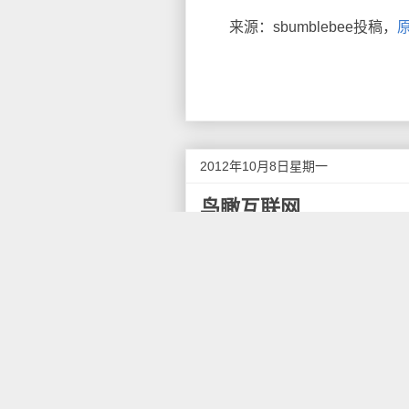
来源：sbumblebee投稿，
2012年10月8日星期一
鸟瞰互联网
我们假设庞杂的互联网有一条
然创新予以串联，亦可对创新的
雾，一窥真貌。在进一步了解假
尝试，希望能有些直观的感受。
网民创造发布信息并通过传播
准备做的事情，我们将从发布、
我们要解决谁来发布，通过