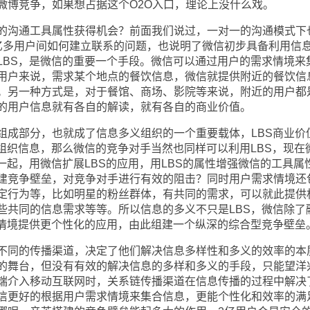
微博竞争，如果想占据这个O2O入口，理论上没什么戏。
沟通工具属性获得机会？前面我们说过，一对一的沟通模式下
亿多用户间如何建立联系的问题，也说明了微信初步具备利用信
LBS，是微信的重要一个手段。微信可以通过用户的需求情境来
用户来说，需求某个地点的餐饮信息，微信就提供附近的餐饮信
。另一种方式是，对于餐馆、商场、影院等来说，附近的用户都
的用户信息就有各自的解读，就有各自的商业价值。
部分，也就成了信息多义组织的一个重要载体，LBS商业价
组织信息，那么微信的竞争对手当然也同样可以利用LBS，现在
一起，用微信扩展LBS的应用，用LBS的属性增强微信的工具属
建竞争壁垒，对竞争对手进行有效的阻击？同时用户需求情境还
定行为等，比如明星的粉丝群体，有共同的需求，可以就此提供
些共同的信息需求等等。所以信息的多义不只是LBS，微信除了
求情境提供更个性化的应用，由此组建一个纵深的综合型竞争壁垒
同的传播渠道，决定了他们解决信息多样性和多义的效率的本
的舞台，但没有有效的解决信息的多样和多义的手段，只能望洋
端介入移动互联网时，关系链传播渠道在信息传播的过程中解决
信更好的根据用户需求情境来集合信息，更能个性化和效率的满