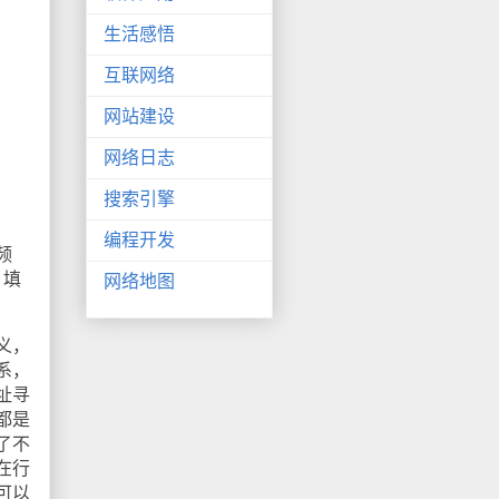
生活感悟
互联网络
网站建设
网络日志
搜索引擎
编程开发
频
，填
网络地图
义，
系，
址寻
都是
了不
在行
可以