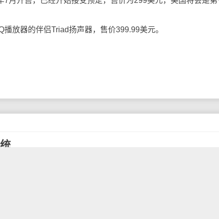
年7月开售，已经开始接受预定，售价为299美元，美国将会是第
放器的伴侣Triad扬声器，售价399.99美元。
系统
歌2012年I/O开发者大会今天开幕，谷歌在今天的发布会上发
exus 7平板电脑、Nexus Q播放器、谷歌眼镜三款硬件产品，并公布
gle+的最新运营数据。
“果冻豆”(Jelly Bean)，将于7月中旬正式向用户推送，首批获得
exus S手机和摩托罗拉Xoom平板。相比之前的版本，Android 4.