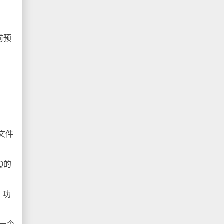
前预
。
文件
Q的
，功