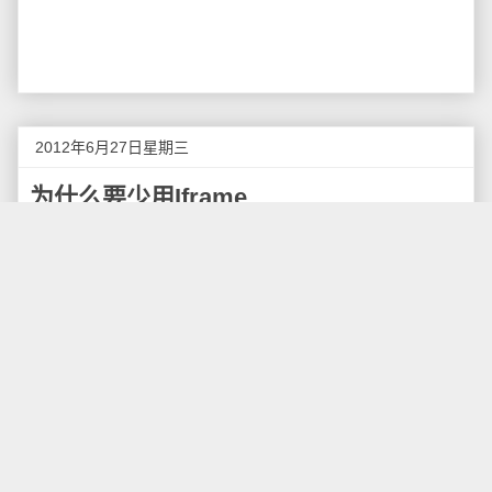
2012年6月27日星期三
为什么要少用Iframe
iframes
提供了一个简单的方式把一个网站的内容嵌
入到另一个网站中。但我们需要慎重的使用iframe。
iframe的创建比其它包括scripts和css的 DOM 元素的创
建慢了 1-2 个数量级。
使用 iframe 的页面一般不会包含太多 iframe，所以
创建 DOM 节点所花费的时间不会占很大的比重。但带
来一些其它的问题：onload 事件以及连接池(connection
pool)。
Iframes 阻塞页面加载