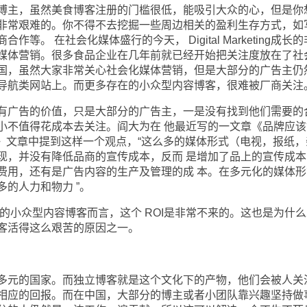
主，虽然美食博客注册的门槛很低，能吸引大众的心，但是你
非常艰难的。你不得不去挖掘一些周边相关的盈利生存方式，如
等。 在社会化媒体盛行的今天， Digital Marketing成长
媒体营销。很多食品企业在几年前就已经开始把关注度放在了社
国，虽然大家非常关心社会化媒体营销，但是大部分的广告主仍
导航类网站上。而更多存在的小众型内容博客，很难被厂商关注
广告的价值，只是大部分的广告主，一是没有找到他们需要的
太小不值得花成本去关注。阎大为在 他最近写的一文章《品牌应该
者》文章中提到这样一个观点，“这么多的媒体形式（电视，报纸，
现，并没有降低品商的宣传成本，反而 是增加了品上的宣传成本
费用，还有是广告内容的生产及管理的成 本。在多元化的媒体形
的人力和物力 ”。
小众型内容博客而言，这个 ROI是非常不来的。这也是为什么
客活得这么艰苦的原因之一。
。
元的国家。而独立博客就是这个文化下的产物，他们会被人关
相应的回报。而在中国，大部分的博主或者小团队靠兴趣坚持做