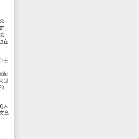
众
的
会
也在
心主
掘阅
来越
的
的人
文章