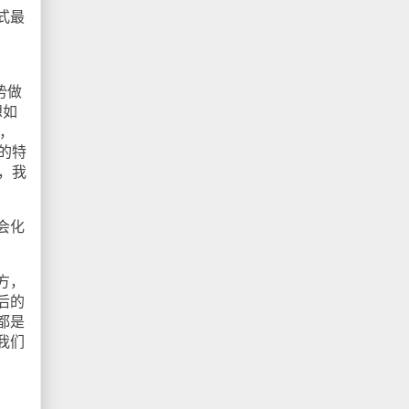
式最
势做
想如
，
大的特
者，我
会化
方，
后的
都是
。我们