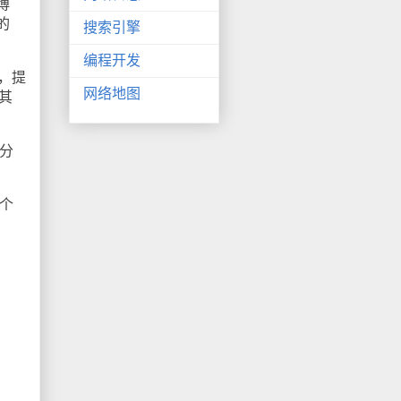
博
的
搜索引擎
编程开发
，提
网络地图
是其
分
个