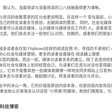
我认为，浅度阅读与深度阅读的三八线被画得更为清晰。
资讯的收集需求的区分会更加明显。在这样一个 变化面前，小
自己的特定读者去写原创，去掘阅读的需求。 同时，社会化媒体
读者可以去接近媒体，认识媒体与媒体背后工作的 人。读者甚至
过滤。他们会去关注一些他们认识的，信赖的，或者他们的朋友
者会在如 Flipboard这样的阅读应用 中，寻找的不是他们 
你心社会化媒体营销，更多的读者会直接在 阅读器上搜索
注一些大众型的媒体。而这一层，媒体与读者关系的建立，除了去坚持挖
体在社会化媒体上如何经营自己，与读者们交流与对话也变得越
新浪微博上，它并不是像其他一些媒体类微博一样地去同步网站上日发布
成本去与读者对话，做起微讨论，转发读者的观点与评论。
中的冰山一角，它的价值是原创内容本身，也是创造内容背后
者会始认识渐渐去认识这些 “小而美”的媒体，和他们做朋友，与
科技博客