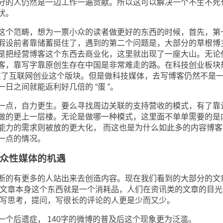
分的人仍然是一边工作一遍贡献。所以这可以解决一个不生不死
状。
个范畴，想为一票小众的读者做更好的东西的时候，首先，第
假设前者靠储蓄挺住了，遇到的第二个问题是，大部分的草根博
是把经营博客这个东西去商业化，这里就出现了一座大山。无论
客，靠写字靠原创生存在中国是非常难走的路。在科技创业板块
在了互联网创业这个版块。但是做科技媒体，去写博客仍然不是
日之间就能返利好几倍的 “蛋 ”。
点，自力更生。要么寻找周边关联的支持营收的模式，有了靠
做的更上一层楼。无论是做哪一种模式，这里面不单单需要的是
能力的需求则被放的更大化， 而这也是为什么如此多的内容博客
一点的情况。
众性媒体的机遇
的有更多的人站出来去创造内容。现在我们看到的大部分的文
是文章本身这个东西就是一个消耗品，人们在资讯类的文章的目光
去写思考，提问，写很长的评论的人更是少而又少。
后遗症， 140字的微博的普及后这个现象更为泛滥。