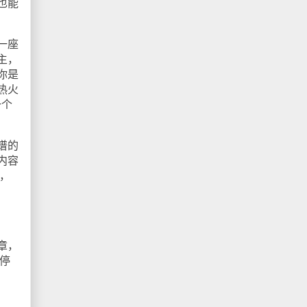
也能
一座
主，
你是
热火
一个
谱的
内容
，
章，
停