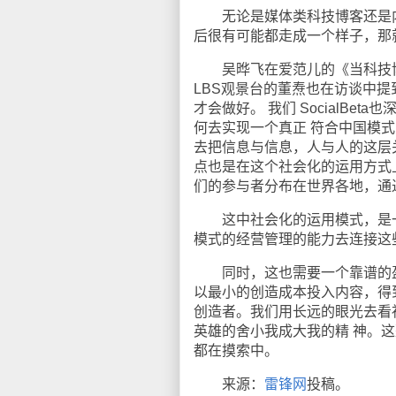
无论是媒体类科技博客还是内
后很有可能都走成一个样子，那
吴晔飞在爱范儿的《当科技博
LBS观景台的董焘也在访谈中提
才会做好。 我们 SocialBe
何去实现一个真正 符合中国模
去把信息与信息，人与人的这层关系
点也是在这个社会化的运用方式上。
们的参与者分布在世界各地，通过不 
这中社会化的运用模式，是一
模式的经营管理的能力去连接这
同时，这也需要一个靠谱的盈
以最小的创造成本投入内容，得
创造者。我们用长远的眼光去看
英雄的舍小我成大我的精 神。这整个
都在摸索中。
来源：
雷锋网
投稿。