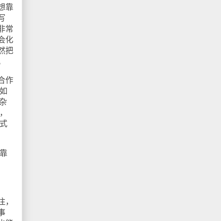
想靠
写
的非常
会化
然把
。
合作
如
杂
，
式
靠
注，
事