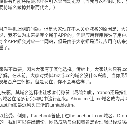
le很有可能将隐藏地址栏引入桌面浏览器（当我写这些的时候，
计划要将域名做掉并取而代之。）
户手机上网的问题。但是大家现在不太关心域名的原因是：大
来说，我不认为未来是完全属于APP的。但是应用程序侵蚀了用户
每个APP都会对应一个网站，但是由于大家都是通过应用商店来
重了。
来越不重要，因为大家有了其他选择。传统上，大家认为只有.co
解，在从前，大家对类似.biz或.cc的域名没什么兴趣。当你见
规与否产生怀疑。但是现在，你不会再这样了。
变革的先驱，其域名选择也让极客们称赞（尽管如此，Yahoo还是指
t.ly让.ly域名在诸多新兴网站中流行起来。About.me让.me域名成为
fm和最近风头正渐的turntable.fm。
例如，Facebook曾使用过thefacebook.com域名。Drop
m。很明显的，我们可以得出结论，网站成功与否和域名是否理想已经没