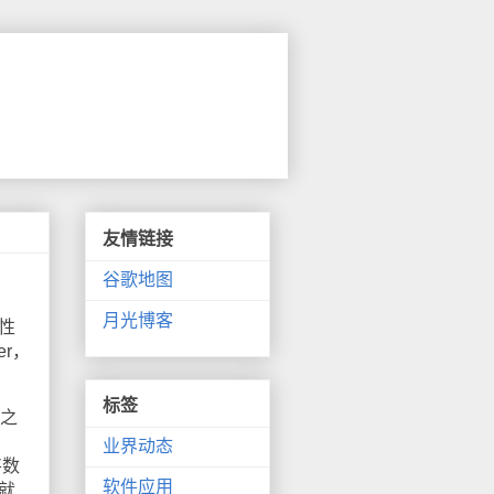
友情链接
谷歌地图
月光博客
定性
er，
标签
之
业界动态
将数
软件应用
样就