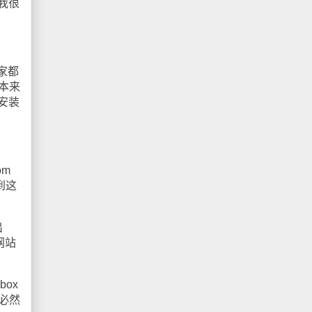
我很
家都
本来
安装
m
到这
出
其网站
box
啥必然