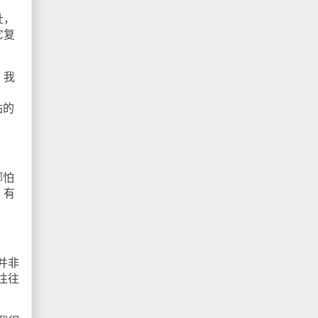
址，
它复
，我
站的
哪怕
。有
并非
往往