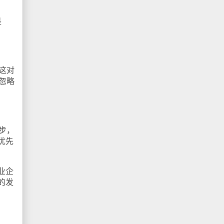
是
这对
忽略
步，
优先
业企
的发