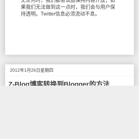
无论何时，我们都会试图保持内容开放；如
果我们无法做到这一点时，我们会与用户保
持透明。Twitter信息必须流动不息。
2012年1月26日星期四
Z-Blog博客转换到Blogger的方法
虽然Google的Blogspot在国内无法访问，但
Blogspot依旧是国际上最大的BSP之一，其稳定性非常
不错，并且完全免费，使用Z-Blog的用户，也可以通过
一些方法将博客备份到Google Blogger，下面我就介绍
一下如何将Z-Blog的博客转换到Google Blogger的方
法。