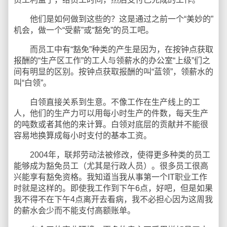
他们是如何做到这些的？这是通过之前一个“美妙的”
机会，做一个“受薪”或“豁免”的员工吧。
而员工中有“豁免”种类的产生是因为，在按钟点获取
报酬的“生产区工作”的工人与领薪水的办公室“上级”们之
间有明显的区别。按钟点获取报酬的叫“蓝领”，领薪水的
叫“白领”。
白领直接关系到生意。不像工作在生产线上的工
人，他们的生产力可以用每小时生产的件数，每天生产
的吨数或者其他的来计算。白领对底层的贡献并不能很
容易地换算成每小时支付的基本工资。
2004年，联邦劳动法被修改，使得更多种类的员工
能够成为豁免员工（尤其是行政人员）。很多员工很高
兴能享有豁免资格。我知道当我从事第一个IT职业工作
时就是这样的。即使我工作到下午6点，好吧，但是如果
我不得不在下午4点离开去看病，我不必担心因为这周我
的薪水会少而不能支付高额账单。