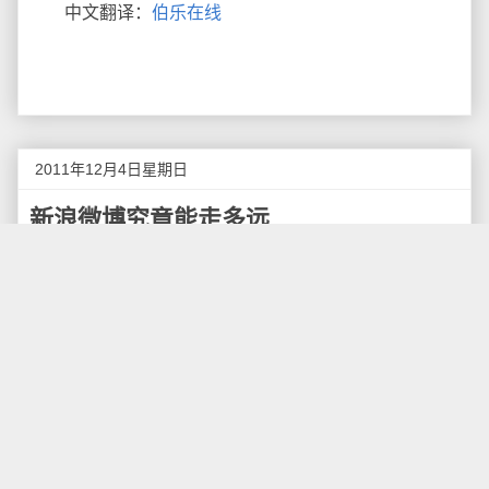
中文翻译：
伯乐在线
2011年12月4日星期日
新浪微博究竟能走多远
新浪微博将社会各阶层的人，放在了一个网络媒体
平台上，无论贫富高低贵贱，实现了各个阶层的直接对
话，毫不夸张地说，新浪微博对于中国网络社会有着深
远影响，它无疑是一个“好东西”。 而中国人自古就不缺
乏把好东西搞烂的精神。传销最先应用于传播学，有着
非常卓越的广告营销价值。聪明过头的中国人，将传销
演变为发展下线层层“杀亲”骗钱的工具，坑害了很多人。
这样的例子很多，不多说。
新浪微博究竟能走多远？取决因素很多，笔者觉得