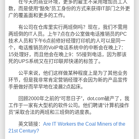
在今天的商业环境，更多的雇主不采用增加员工人
数，而是使用“豁免”员工身份的方式来获得IT部门之外更
广的覆盖面和更多的工作。
有公司在仓库里实行两班倒吗？现在，我们不需用
两班倒的IT人员。上午7点在办公室做电话推销员的PC
技术人员和下午6点前修好经理打印机的人可以是同一
个，电话推销员的VoIP电话系统中的中断会在晚上7：
15处理好，而且他会在晚上9：55接到电话，因为那该
死的UPS系统又在打印联邦快递的标签了。
公平来说，他们这样做某种程度上是为了其他业务
环节，但是我非常肯定营销经理不会因为新的产品宣传
手册做好而早早地在凌晨2点起床。
回顾2000年之前的“可悲日子”，dot.com破产了，我
工作于一家有大型机的软件公司。他们聘请“计算机操作
员”采取合法的两班和三班倒的进度表。
英文链接：
Are IT Workers the Coal Miners of the
21st Century?