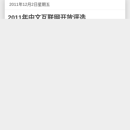
2011年12月2日星期五
2011年中文互联网开放评选
ChinaBang2011中文互联网开放评选今日正式开始
开放提名。和所有共同发起的独立博客，科技媒体，行
业公司和专业社区一起，我们希望ChinaBang能够成为
中文互联网最开放的一次评选，这 是为所有创业者和创
业公司诚心打造的平台。创业者，无论你是独立奋战还
是几个人的小团队，非常希望我们所做的事能够为你有
所帮助。让创业者走上红地毯，这是我们最简单的梦
想。
今年的ChinaBang评选，仍然由国内众多独立科技
博客的联合发起，包括36氪，IT茶馆，InfoQ，Mr.6，天
涯海阁，Mobile2.0，月光博客，科学松鼠会，维斯塔日
记，分享网络，小众软件，同步控，游戏邦，DBA
Notes，It Talks，逍遥游，焱淼创智@文飞翔，青年
志，WOW!ubuntu，善用佳软，80客博客团队，懒汉互
联，Gamelook，Internet2Share等等。作为创业生态环
境中的重要一环，独立科技博客们发挥着越来越重要的