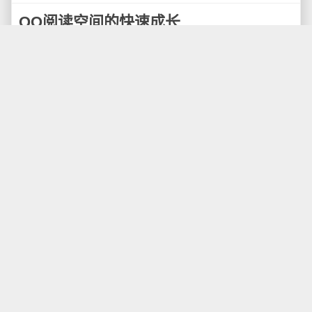
QQ阅读空间的快速成长
你有用过QQ的“阅读空间”吗？如果你知道这么一功
能，那么你用这个功能做什么？如果阅读好友的空间更
新，恭喜你已经成为这一功能的初级用户了。如果你已
经将其作为主力RSS阅读器，你已经是毫无疑问的高级
用户了。
有得朋友在困惑，为什么在博客这种小众媒体和
RSS这种推送模式的风行之下，腾讯没有做一款RSS阅
读器，这样一款产品将会帮助腾讯吸引更多的高端用
户，他们是RSS技术的主流使用者和阅读者。
事实上腾讯已经做了这么一款产品，只是你没有发
现而已。在某个不知不觉的时候，我们的QQ邮箱左侧多
出了一个阅读空间的导航，点击进入可以同步阅读QQ好
友的空间更新，毫无疑问这是一个极富吸引力的功能。
在积累了足够多的用户口碑之后，QQ邮箱团队给阅
读空间增加了RSS订阅功能，而且给用户推荐了各种腾