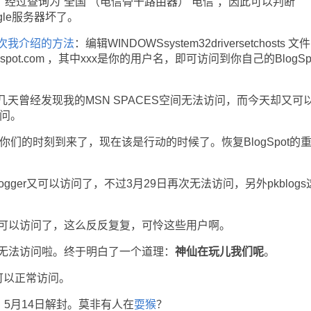
49，经过查询为“全国 （电信骨干路由器） 电信”，因此可以判断
ogle服务器坏了。
次我介绍的方法
：编辑WINDOWSsystem32driversetchosts 文
.blogspot.com ，其中xxx是你的用户名，即可访问到你自己的BlogSp
曾经发现我的MSN SPACES空间无法访问，而今天却又可
访问。
你们的时刻到来了，现在该是行动的时候了。恢复BlogSpot的
logger又可以访问了，不过3月29日再次无法访问，另外pkblogs
t又可以访问了，这么反反复复，可怜这些用户啊。
t又无法访问啦。终于明白了一个道理：
神仙在玩儿我们呢
。
t可以正常访问。
5月14日解封。莫非有人在
耍猴
？