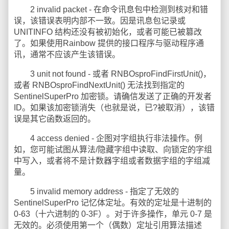
2 invalid packet - 在命令讯息包中检测到核对和错
误，该错误表明内部不一致。因是讯息包记录或
UNITINFO 结构还没有被初始化，或者可能已被篡改
了。如果使用Rainbow 提供的接口程序与驱动程序通
讯，通常不应该产生该错误。
3 unit not found - 或者 RNBOsproFindFirstUnit()，
或者 RNBOsproFindNextUnit() 无法找到指定的
SentinelSuperPro 加密锁。请确信发送了正确的开发者
ID。如果该加密锁消失（也就是说，已?被取消），该错
误是其它函数返回的。
4 access denied - 企图对字组执行非法操作。例
如，您可能试图从算法/隐藏字组中读取、向锁定的字组
中写入，或者将不是计数器字组或者数据字组的字组减
量。
5 invalid memory address - 指定了无效的
SentinelSuperPro 记忆体定址。有效的定址是十进制的
0-63（十六进制的 0-3F）。对于许多操作，单元 0-7 是
无效的。必须使用第一个（偶数）定址引用算法描述