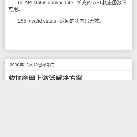
60 API status unavailable - 扩充的 API 状态函数不
可用。
255 invalid status - 返回的状态码无效。
2006年12月12日星期二
软加密网上激活解决方案
前一段时间我介绍了不少
软件加密技术
和
软件加密
锁厂商
，使用
软件加密锁
的确可以方便的保护软件开发
商的应用软件，但是需要多付出加密锁的成本，并且也
未必能够保证永远不会出现
加密锁被破解
的情况。今
天，我将介绍一种不需要加密锁的新产品技术：软加密
产品激活技术，这种技术也能保护软件产品的技术，还
可以节省大量的加密锁费用，能加快物流、渠道的供货