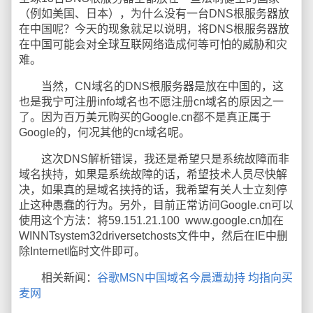
（例如美国、日本），为什么没有一台DNS根服务器放
在中国呢？今天的现象就足以说明，将DNS根服务器放
在中国可能会对全球互联网络造成何等可怕的威胁和灾
难。
当然，CN域名的DNS根服务器是放在中国的，这
也是我宁可注册info域名也不愿注册cn域名的原因之一
了。因为百万美元购买的Google.cn都不是真正属于
Google的，何况其他的cn域名呢。
这次DNS解析错误，我还是希望只是系统故障而非
域名挟持，如果是系统故障的话，希望技术人员尽快解
决，如果真的是域名挟持的话，我希望有关人士立刻停
止这种愚蠢的行为。另外，目前正常访问Google.cn可以
使用这个方法：将59.151.21.100 www.google.cn加在
WINNTsystem32driversetchosts文件中，然后在IE中删
除Internet临时文件即可。
相关新闻：
谷歌MSN中国域名今晨遭劫持 均指向买
麦网