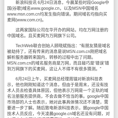
新浪科技讯 6月24日消息，今晨某些时段Google中
国(谷歌)域名www.google.cn，以及MSN中国域名
www.msn.com.cn均发生指向错误。期间域名均指向买
麦网(www.com.cn)。
这两家国际公司在华开办的网站，均在万网注册的
中国域名。且买麦网为万网旗下公司。
TechWeb联合创始人顾晓斌指出：“有朋友猜是域名
被劫持了，还有传来的消息是说MSN.com.cn刚把域名
解析服务器转来国内，转移的过程中出了问题。
MSN.com.cn的域名服务商是万网，而且碰巧是‘错误’错
到万网旗下的买麦网，这让人不得不有很多猜测。”
6月24日上午，买麦网总经理周锚对新浪科技表
示，他也刚刚知道这个消息，但由于是周末，还没有技
术人员去检查具体原因，但他表示万网是一个正轨的域
名注册服务提供商，不会去做不恰当的事。google中国
市场部的人士也表示，她对此事具体情况还不清楚，需
要进一步了解。随后致电新浪科技表示，据google中国
技术人员反应，今天凌晨google.cn域名还没有问题，对