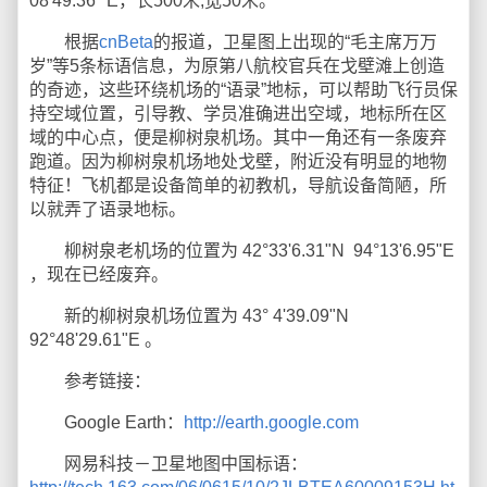
08'49.36" E，长500米,宽50米。
根据
cnBeta
的报道，卫星图上出现的“毛主席万万
岁”等5条标语信息，为原第八航校官兵在戈壁滩上创造
的奇迹，这些环绕机场的“语录”地标，可以帮助飞行员保
持空域位置，引导教、学员准确进出空域，地标所在区
域的中心点，便是柳树泉机场。其中一角还有一条废弃
跑道。因为柳树泉机场地处戈壁，附近没有明显的地物
特征！飞机都是设备简单的初教机，导航设备简陋，所
以就弄了语录地标。
柳树泉老机场的位置为 42°33'6.31"N 94°13'6.95"E
，现在已经废弃。
新的柳树泉机场位置为 43° 4'39.09"N
92°48'29.61"E 。
参考链接：
Google Earth：
http://earth.google.com
网易科技－卫星地图中国标语：