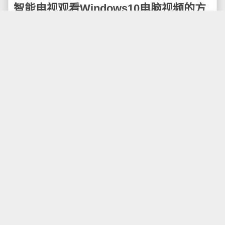
智能电视观看Windows10电脑视频的方
法
由于电视盒子和智能电视的种种限制，导致很多视频无
法在电视上播放，需要使用外部存储设备，例如U盘、
移动硬盘、NAS等等，对于多个电视终端设备来说，移
动硬盘等插拔起来不方便，使用起来易损坏，NAS搭建
较为麻烦，需要额外成本，使用智能电视观看Windows
10电脑上的视频内容是一种常见的需求，下面介绍几种
方法来实现这个功能。
方法一：使用HDMI连接线
这是最常见的方法之一。可以通过HDMI连接线将
Windows 10电脑连接到智能电视上。只需按照以下步骤
进行操作：
确保智能电视和Windows 10电脑都关闭。
将一端插入Windows 10电脑的HDMI输出端口，另一端
插入智能电视的HDMI输入端口。