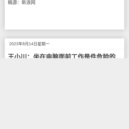
稿源：新浪网
2023年8月14日星期一
王小川：坐在电脑面前工作是件危险的
事
据奇点财经报道，百川智能CEO王小川今日在中国企业
未来之星年会上指出，ChatGPT 等大语言模型已经实现
“读万卷书”，但没有“行万里路”—— 更多知识来自“对几
千年积攒的文字的积累”，但缺乏来自线下的经验。
他补充说，简单来说“坐在电脑面前的工作大概率都会被
（AI）取代”，且在电脑前坐的时间越长，工作也就会更
加危险。例如平面设计、程序员这些需要长期面对电脑
的工作，现在几行指令就能够完成相应工作。王小川更