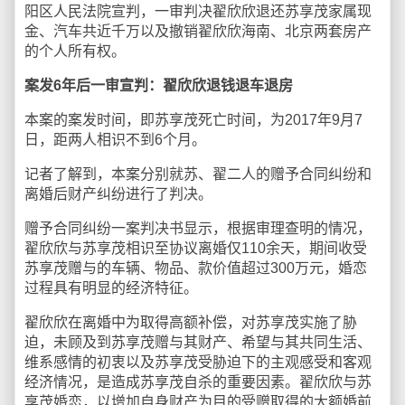
阳区人民法院宣判，一审判决翟欣欣退还苏享茂家属现
金、汽车共近千万以及撤销翟欣欣海南、北京两套房产
的个人所有权。
案发6年后一审宣判：翟欣欣退钱退车退房
本案的案发时间，即苏享茂死亡时间，为2017年9月7
日，距两人相识不到6个月。
记者了解到，本案分别就苏、翟二人的赠予合同纠纷和
离婚后财产纠纷进行了判决。
赠予合同纠纷一案判决书显示，根据审理查明的情况，
翟欣欣与苏享茂相识至协议离婚仅110余天，期间收受
苏享茂赠与的车辆、物品、款价值超过300万元，婚恋
过程具有明显的经济特征。
翟欣欣在离婚中为取得高额补偿，对苏享茂实施了胁
迫，未顾及到苏享茂赠与其财产、希望与其共同生活、
维系感情的初衷以及苏享茂受胁迫下的主观感受和客观
经济情况，是造成苏享茂自杀的重要因素。翟欣欣与苏
享茂婚恋，以增加自身财产为目的受赠取得的大额婚前