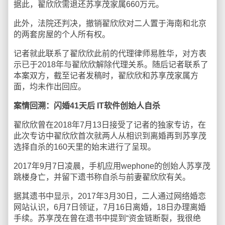
据此，翟欣欣需退还苏享茂家属660万元。
此外，法院还判决，撤销翟欣欣对二人置于海南和北京
的两套房屋的个人所有权。
记者就此联系了翟欣欣此前的代理律师易胜华，对方表
示已于2018年与翟欣欣解除代理关系。随后记者联系了
本案双方，截至记者发稿时，翟欣欣和苏享茂家属方
面，均未作出回应。
案情回溯：闪婚41天后 IT软件创始人自杀
翟欣欣曾在2018年7月13日接受了记者的独家专访，在
此次专访中翟欣欣首次就两人从相识到离婚再到苏享茂
选择自杀的160天里的始末进行了呈现。
2017年9月7日凌晨，手机应用wephone的创始人苏享茂
跳楼身亡，并留下遗书称自杀与前妻翟欣欣有关。
据其遗书中显示，2017年3月30日，二人通过网络婚恋
网站认识，6月7日领证，7月16日离婚，18日办理离婚
手续。苏享茂在曾在遗书中提到“资金链断裂，我很绝