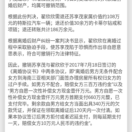
婚后财产，均属可撤销范围。
根据此份判决，翟欣欣需退还苏享茂家属价值约108万
元的特斯拉汽车一辆；退还价值30余万的卡蒂尔钻戒和
项链；退还转账共计186万余元。
根据离婚后财产纠纷一案判决书显示，翟欣欣在离婚过
程中采取胁迫手段，使苏享茂陷于恐惧而作出非自愿意
思表示，符合可撤销行为法律特征。
因此，撤销苏享茂与翟欣欣于2017年7月18日签订的
《离婚协议书》中两条协议，即“离婚后男方无条件配合
女方到海南三亚相关部门面签办理房屋所有权归女方的
过户手续。如男方不配合，赔偿女方三百万违约金”以及
“男方自愿一次性补偿女方现金壹仟万元。男方自愿一次
性补偿女方现金壹仟万元男方首期支付660万元整，已
支付完毕。剩余款由男方给女方当面出具340万元的欠
款凭证，并保证在领取离婚证后120天内一次付清。如
果本协议签订后男方拒付或者迟延支付，则每延期支付
一天，赔偿女方10万元人民币的违约金”。