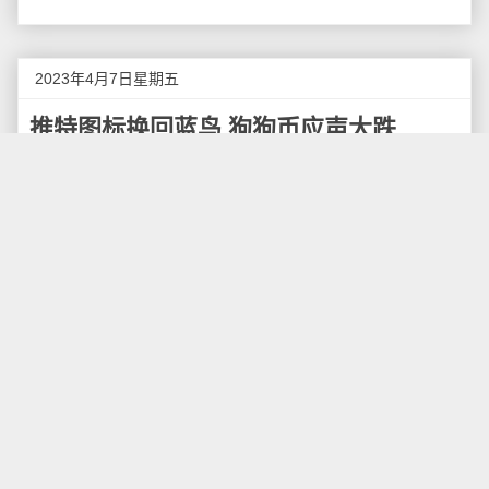
2023年4月7日星期五
推特图标换回蓝鸟 狗狗币应声大跌
北京时间4月7日早间消息，据报道，几天前，马斯克将
Twitter蓝色小鸟Logo换成柴犬，而柴犬与马斯克力捧的
狗狗币（Dogecoin）有着密切联系，因此狗狗币价格大
涨。然而现在Twitter又将标志换回蓝色小鸟，投资者抛
售狗狗币，导致狗狗币价格大跌9%。
2013年马斯克以近乎玩笑的方式“创造”加密货币狗狗
币，而且允许消费者用狗狗币购买特斯拉汽车。美国时
间周一马斯克将蓝色小鸟标志换成柴犬，当时狗狗币的
价格为10.5美分，现在已经跌至8.4美分。
自周一Twitter更换标志后，狗狗币价格一度上涨约
30%，但相比2021年高点仍然低很多。许多狗狗币持有
者因为换标受益，他们纷纷在Discord社区向马斯克表达