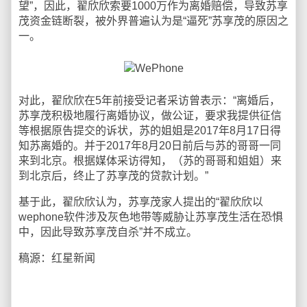
望”，因此，翟欣欣索要1000万作为离婚赔偿，导致苏享
茂资金链断裂，被外界普遍认为是“逼死”苏享茂的原因之
一。
对此，翟欣欣在5年前接受记者采访曾表示：“离婚后，
苏享茂积极地履行离婚协议，做公证，要求我提供征信
等根据原告提交的诉状，苏的姐姐是2017年8月17日得
知苏离婚的。并于2017年8月20日前后与苏的哥哥一同
来到北京。根据媒体采访得知，（苏的哥哥和姐姐）来
到北京后，终止了苏享茂的贷款计划。”
基于此，翟欣欣认为，苏享茂家人提出的“翟欣欣以
wephone软件涉及灰色地带等威胁让苏享茂生活在恐惧
中，因此导致苏享茂自杀”并不成立。
稿源：红星新闻