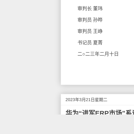
审判长 董玮
审判员 孙晔
审判员 王峥
书记员 夏菁
二○二三年二月十日
2023年3月21日星期二
华为“进军ERP市场”系
近日，华为公司在深圳坂田总部
重点提到了华为自研的MetaER