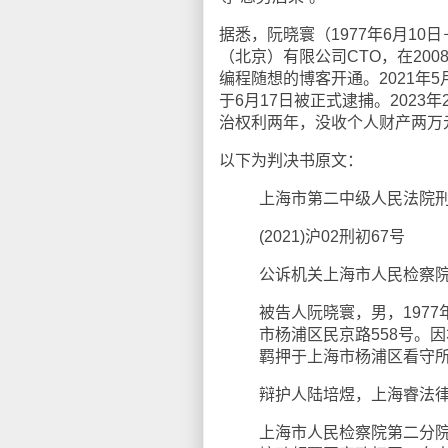
据悉，阮晓寰（1977年6月1
（北京）有限公司CTO，在20
编程随想的博客开通。2021年
于6月17日被正式逮捕。202
治权利两年，没收个人财产两万
以下为判决书原文：
上海市第二中级人民法院
(2021)沪02刑初67号
公诉机关上海市人民检察
被告人阮晓寰，男，197
市杨浦区民京路558号。因
羁押于上海市杨浦区看守
辩护人陆培煜，上海睿法
上海市人民检察院第二分院以