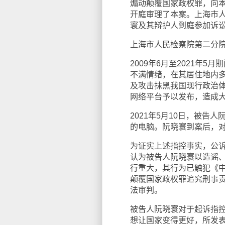
煽动颠覆国家政权罪，向
开庭审理了本案。上海市
寰及其辩护人到庭参加诉
上海市人民检察院第二分
2009年6月至2021年
不满情绪，在其居住地内
及攻击抹黑我国现行政治
网络平台予以发布，造成
2021年5月10日，被
的电脑。阮晓寰到案后，
为证实上述指控事实，公
认为被告人阮晓寰以造谣
行重大，其行为已触犯《
颠覆国家政权罪追究刑事
法审判。
被告人阮晓寰对于起诉指
想让国家变得更好，所发