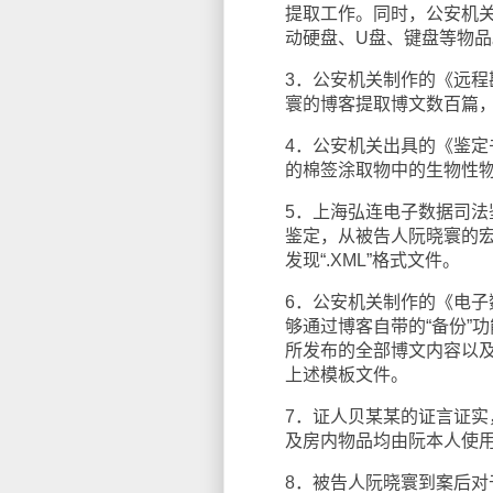
提取工作。同时，公安机
动硬盘、U盘、键盘等物品
3．公安机关制作的《远
寰的博客提取博文数百篇
4．公安机关出具的《鉴
的棉签涂取物中的生物性
5．上海弘连电子数据司
鉴定，从被告人阮晓寰的
发现“.XML”格式文件。
6．公安机关制作的《电
够通过博客自带的“备份”功
所发布的全部博文内容以
上述模板文件。
7．证人贝某某的证言证
及房内物品均由阮本人使
8．被告人阮晓寰到案后