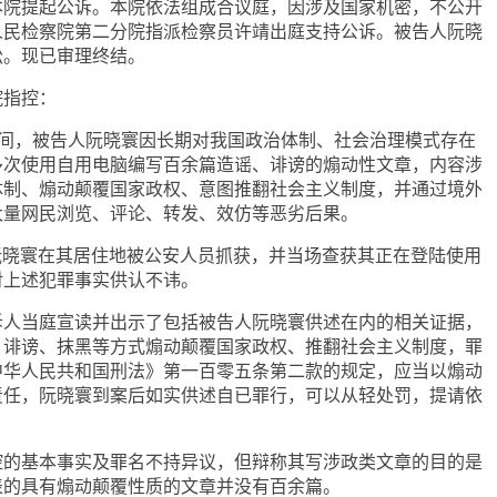
本院提起公诉。本院依法组成合议庭，因涉及国家机密，不公开
人民检察院第二分院指派检察员许靖出庭支持公诉。被告人阮晓
讼。现已审理终结。
院指控：
5月期间，被告人阮晓寰因长期对我国政治体制、社会治理模式存在
多次使用自用电脑编写百余篇造谣、诽谤的煽动性文章，内容涉
体制、煽动颠覆国家政权、意图推翻社会主义制度，并通过境外
大量网民浏览、评论、转发、效仿等恶劣后果。
告人阮晓寰在其居住地被公安人员抓获，并当场查获其正在登陆使用
对上述犯罪事实供认不讳。
诉人当庭宣读并出示了包括被告人阮晓寰供述在内的相关证据，
、诽谤、抹黑等方式煽动颠覆国家政权、推翻社会主义制度，罪
中华人民共和国刑法》第一百零五条第二款的规定，应当以煽动
责任，阮晓寰到案后如实供述自已罪行，可以从轻处罚，提请依
控的基本事实及罪名不持异议，但辩称其写涉政类文章的目的是
表的具有煽动颠覆性质的文章并没有百余篇。