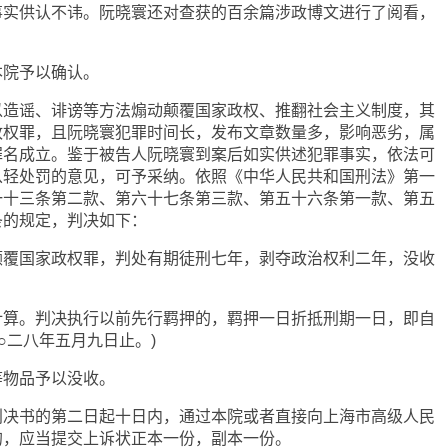
事实供认不讳。阮晓寰还对查获的百余篇涉政博文进行了阅看，
。
本院予以确认。
以造谣、诽谤等方法煽动颠覆国家政权、推翻社会主义制度，其
政权罪，且阮晓寰犯罪时间长，发布文章数量多，影响恶劣，属
罪名成立。鉴于被告人阮晓寰到案后如实供述犯罪事实，依法可
从轻处罚的意见，可予采纳。依照《中华人民共和国刑法》第一
一十三条第二款、第六十七条第三款、第五十六条第一款、第五
条的规定，判决如下：
颠覆国家政权罪，判处有期徒刑七年，剥夺政治权利二年，没收
计算。判决执行以前先行羁押的，羁押一日折抵刑期一日，即自
○二八年五月九日止。)
等物品予以没收。
判决书的第二日起十日内，通过本院或者直接向上海市高级人民
的，应当提交上诉状正本一份，副本一份。