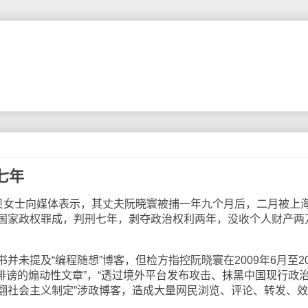
七年
子贝女士向媒体表示，其丈夫阮晓寰被捕一年九个月后，二月被上
国家政权罪成，判刑七年，剥夺政治权利两年，没收个人财产两
未提及“编程随想”博客，但检方指控阮晓寰在2009年6月至20
诽谤的煽动性文章”，“透过境外平台发布攻击、抹黑中国现行政
翻社会主义制定”涉政博客，造成大量网民浏览、评论、转发、