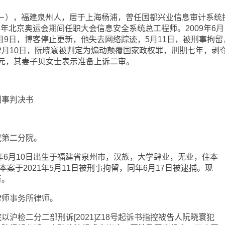
0日－），福建泉州人，居于上海杨浦，曾任国都兴业信息审计系统
08年北京奥运会期间任职大会信息安全系统总工程师。2009年6月
5月9日，博客停止更新，他失去网络踪迹，5月11日，被刑事拘留
3年2月10日，阮晓寰被判定为煽动颠覆国家政权罪，刑期七年，剥
元，其妻子贝女士表示准备上诉二审。
刑事判决书
院第二分院。
7年6月10日出生于福建省泉州市，汉族，大学肆业，无业，住本
本案于2021年5月11日被刑事拘留，同年6月17日被逮捕。现
所。
律师事务所律师。
沪检二分二部刑诉[2021]Z18号起诉书指控被告人阮晓寰犯