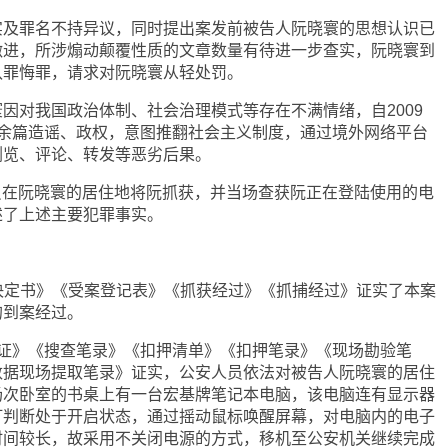
实及罪名不持异议，同时提出案发前被告人阮晓寰的思想认识已
激进，所涉煽动颠覆性质的文章数量有待进一步查实，阮晓寰到
认罪悔罪，请求对阮晓寰从轻处罚。
因对我国政治体制、社会治理模式等存在不满情绪，自2009
百余篇造谣、政权，意图推翻社会主义制度，通过境外网络平台
浏览、评论、转发等恶劣后果。
安人员在阮晓寰的居住地将阮抓获，并当场查获阮正在登陆使用的电
述了上述主要犯罪事实。
案决定书》《受案登记表》《抓获经过》《抓捕经过》证实了本案
的到案经过。
查证》《搜查笔录》《扣押清单》《扣押笔录》《现场勘验笔
数据现场提取笔录》证实，公安人员依法对被告人阮晓寰的居住
场次卧室的书桌上有一台宏基牌笔记本电脑，该电脑连有显示器
灯判断处于开启状态，通过摇动鼠标唤醒屏幕，对电脑内的电子
时间较长，故采用不关闭电源的方式，移机至公安机关继续完成