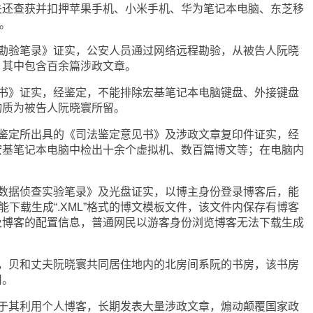
关还查获并扣押苹果手机、小米手机、华为笔记本电脑、东芝移
。
程勘验笔录》证实，公安人员通过网络远程勘验，从被告人阮晓
，其中包含百余篇涉政文章。
定书》证实，经鉴定，不能排除宏基笔记本电脑键盘、外接键盘
物质为被告人阮晓寰所留。
法鉴定所出具的《司法鉴定意见书》及涉政文章复印件证实，经
宏基笔记本电脑中检出十余个虚拟机、数百篇博文等；在电脑内
子数据侦查实验笔录》及光盘证实，以博主身份登录博客后，能
能下载生成“.XML”格式的博文模板文件，该文件内保存有博客
及博客的配置信息，普通网民以游客身份浏览博客无法下载生成
实，贝和丈夫阮晓寰共同居住地内的北房间系阮的书房，该书房
用。
对于其利用个人博客，长期发表大量涉政文章，煽动颠覆国家政