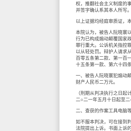
权，推翻社会主义制度的
并签字确认系其本人所写
以上证据均经庭审质证，
本院认为，被告人阮晓寰
行为已构成煽动颠覆国家
罪行重大。公诉机关指控
以从轻处罚。辩护人请求
百零五条第二款、第一百
十五条第一款、第六十四
一、被告人阮晓寰犯煽动
财产人民币二万元。
（刑期从判决执行之日起
二○二一年五月十日起至二
二、查获的作案工具电脑
如不服本判决，可在接到
法院提出上诉。书面上诉