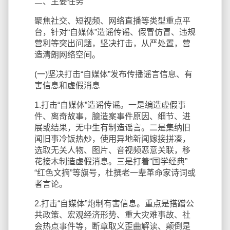
二、主要任务
聚焦社交、短视频、网络直播等类型重点平
台，针对“自媒体”造谣传谣、假冒仿冒、违规
营利等突出问题，坚决打击，从严处置，营
造清朗网络空间。
(一)坚决打击“自媒体”发布传播谣言信息、有
害信息和虚假消息
1.打击“自媒体”造谣传谣。一是编造虚假事
件、离奇故事，臆造案事件原因、细节、进
展或结果，无中生有制造谣言。二是集纳旧
闻旧事冷饭热炒，使用异地新闻嫁接拼凑，
选取无关人物、图片、音视频恶意关联，移
花接木制造虚假消息。三是打着“国学经典”
“红色文摘”等旗号，杜撰老一辈革命家诗词或
者言论。
2.打击“自媒体”炮制有害信息。重点是搭蹭公
共政策、宏观经济形势、重大灾难事故、社
会热点事件等，断章取义歪曲解读、颠倒是