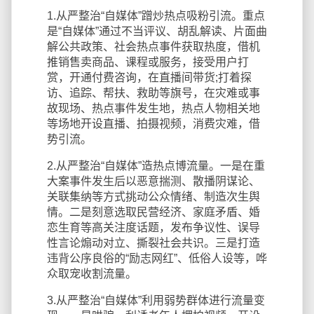
1.从严整治“自媒体”蹭炒热点吸粉引流。重点
是“自媒体”通过不当评议、胡乱解读、片面曲
解公共政策、社会热点事件获取热度，借机
推销售卖商品、课程或服务，接受用户打
赏，开通付费咨询，在直播间带货;打着探
访、追踪、帮扶、救助等旗号，在灾难或事
故现场、热点事件发生地，热点人物相关地
等场地开设直播、拍摄视频，消费灾难，借
势引流。
2.从严整治“自媒体”造热点博流量。一是在重
大案事件发生后以恶意揣测、散播阴谋论、
关联集纳等方式挑动公众情绪、制造次生舆
情。二是刻意选取民营经济、家庭矛盾、婚
恋生育等高关注度话题，发布争议性、误导
性言论煽动对立、撕裂社会共识。三是打造
违背公序良俗的“励志网红”、低俗人设等，哗
众取宠收割流量。
3.从严整治“自媒体”利用弱势群体进行流量变