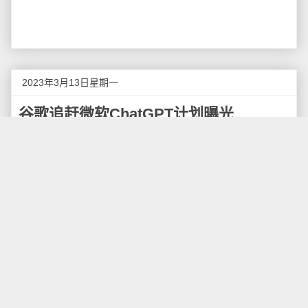
2023年3月13日星期一
谷歌追赶微软ChatGPT计划曝光
北京时间3月9日上午消息，据报道，最新消息显示，谷
歌已经在内部提出要求，在几个月时间里将“生成式人工
智能”技术集成到所有主要产品中。
人工智能本应该是谷歌的优势。多年来，谷歌一直在进
行各种长远的技术投资，支撑前一代人工智能聊天机器
人的许多研究都是在谷歌旗下实验室完成的。然而，创
业公司OpenAI于去年11月推出了ChatGPT，成为“生成
式人工智能”领域的早期领导者。生成式人工智能软件可
以自行生成文本、图像或视频。它的突然成功让谷歌母
公司Alphabet不得不加快速度，试图在这个领域迎头赶
上。Alphabet首席执行官桑达尔·皮查伊（Sundar