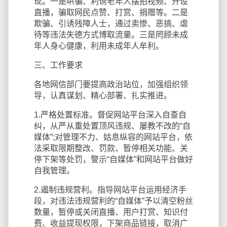
现。一是哄骗、利诱老年人摆拍视频、开设
直播，骗取网民点赞、打赏、捐赠等。二是
欺骗、引诱残障人士，通过卖惨、恶搞、虐
待等违法失德方式博取流量。三是罔顾未成
年人身心健康，利用未成年人牟利。
三、工作要求
各地网信部门要提高政治站位，加强组织领
导，认真谋划、精心部署、扎实推进。
1.严格处置标准。督促网站平台深入自查自
纠，从严从重处置顶风违规、屡教不改的“自
媒体”;对管理不力、姑息纵容的网站平台，依
法采取限期整改、罚款、暂停相关功能、关
停下架等处罚，警示“自媒体”和网站平台做好
自我管理。
2.遏制违规营利。指导网站平台运用经济手
段，对违法违规营利的“自媒体”予以清空粉丝
数量，暂停或关闭直播、用户打赏、知识付
费、收益提现权限，下架商品链接，取消广