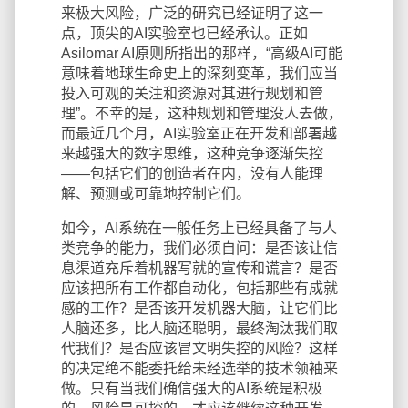
来极大风险，广泛的研究已经证明了这一
点，顶尖的AI实验室也已经承认。正如
Asilomar AI原则所指出的那样，“高级AI可能
意味着地球生命史上的深刻变革，我们应当
投入可观的关注和资源对其进行规划和管
理”。不幸的是，这种规划和管理没人去做，
而最近几个月，AI实验室正在开发和部署越
来越强大的数字思维，这种竞争逐渐失控
——包括它们的创造者在内，没有人能理
解、预测或可靠地控制它们。
如今，AI系统在一般任务上已经具备了与人
类竞争的能力，我们必须自问：是否该让信
息渠道充斥着机器写就的宣传和谎言？是否
应该把所有工作都自动化，包括那些有成就
感的工作？是否该开发机器大脑，让它们比
人脑还多，比人脑还聪明，最终淘汰我们取
代我们？是否应该冒文明失控的风险？这样
的决定绝不能委托给未经选举的技术领袖来
做。只有当我们确信强大的AI系统是积极