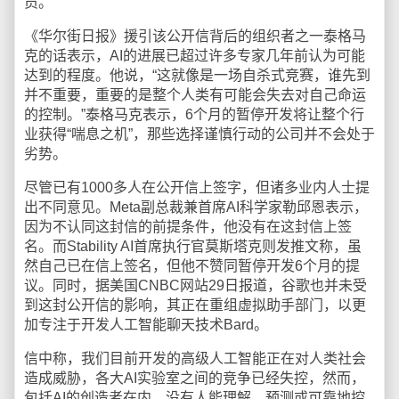
员。
《华尔街日报》援引该公开信背后的组织者之一泰格马
克的话表示，AI的进展已超过许多专家几年前认为可能
达到的程度。他说，“这就像是一场自杀式竞赛，谁先到
并不重要，重要的是整个人类有可能会失去对自己命运
的控制。”泰格马克表示，6个月的暂停开发将让整个行
业获得“喘息之机”，那些选择谨慎行动的公司并不会处于
劣势。
尽管已有1000多人在公开信上签字，但诸多业内人士提
出不同意见。Meta副总裁兼首席AI科学家勒邱恩表示，
因为不认同这封信的前提条件，他没有在这封信上签
名。而Stability AI首席执行官莫斯塔克则发推文称，虽
然自己已在信上签名，但他不赞同暂停开发6个月的提
议。同时，据美国CNBC网站29日报道，谷歌也并未受
到这封公开信的影响，其正在重组虚拟助手部门，以更
加专注于开发人工智能聊天技术Bard。
信中称，我们目前开发的高级人工智能正在对人类社会
造成威胁，各大AI实验室之间的竞争已经失控，然而，
包括AI的创造者在内，没有人能理解、预测或可靠地控