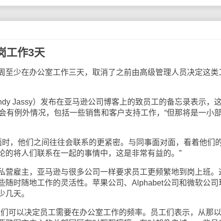
岗工作3天
周至少在办公室工作三天，取消了之前由高级管理人员决定这类
dy Jassy）发布在亚马逊公司博客上的致员工的备忘录表示，
示会有例外情况，包括一些销售和客户支持工作，“但那将是一小
见面时，他们之间往往会联系的更紧密。与同事面对面，看着他们
论的将人们联系在一起的事情中，这是非常有益的。”
私营雇主，亚马逊与很多公司一样要求员工更频繁地到岗上班。
随时随地工作的灵活性。苹果公司、Alphabet公司和微软公司
少几天。
经理们可以决定员工需要在办公室工作的频率。员工们表示，从那