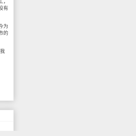
工，
没有
今为
市的
，我