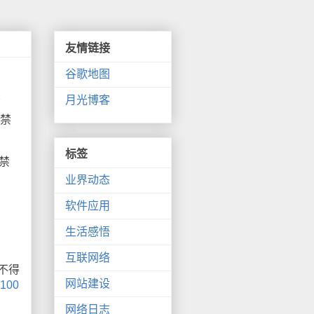
友情链接
谷歌地图
月光博客
原
于禁
标签
禁
业界动态
软件应用
生活感悟
互联网络
不得
网站建设
100
网络日志