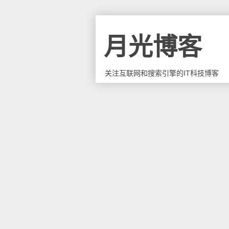
月光博客
关注互联网和搜索引擎的IT科技博客