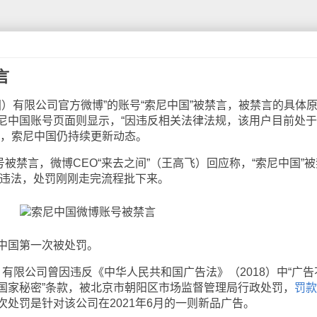
言
国）有限公司官方微博”的账号“索尼中国”被禁言，被禁言的具体
尼中国账号页面则显示，“因违反相关法律法规，该用户目前处
时，索尼中国仍持续更新动态。
号被禁言，微博CEO“来去之间”（王高飞）回应称，“索尼中国”被
文违法，处罚刚刚走完流程批下来。
中国第一次被处罚。
国）有限公司曾因违反《中华人民共和国广告法》（2018）中“广告
国家秘密”条款，被北京市朝阳区市场监督管理局行政处罚，
罚款
处罚是针对该公司在2021年6月的一则新品广告。