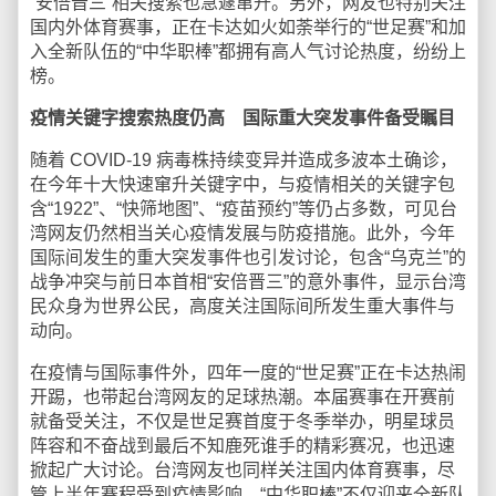
“安倍晋三”相关搜索也急遽窜升。另外，网友也特别关注
国内外体育赛事，正在卡达如火如荼举行的“世足赛”和加
入全新队伍的“中华职棒”都拥有高人气讨论热度，纷纷上
榜。
疫情关键字搜索热度仍高 国际重大突发事件备受瞩目
随着 COVID-19 病毒株持续变异并造成多波本土确诊，
在今年十大快速窜升关键字中，与疫情相关的关键字包
含“1922”、“快筛地图”、“疫苗预约”等仍占多数，可见台
湾网友仍然相当关心疫情发展与防疫措施。此外，今年
国际间发生的重大突发事件也引发讨论，包含“乌克兰”的
战争冲突与前日本首相“安倍晋三”的意外事件，显示台湾
民众身为世界公民，高度关注国际间所发生重大事件与
动向。
在疫情与国际事件外，四年一度的“世足赛”正在卡达热闹
开踢，也带起台湾网友的足球热潮。本届赛事在开赛前
就备受关注，不仅是世足赛首度于冬季举办，明星球员
阵容和不奋战到最后不知鹿死谁手的精彩赛况，也迅速
掀起广大讨论。台湾网友也同样关注国内体育赛事，尽
管上半年赛程受到疫情影响，“中华职棒”不仅迎来全新队