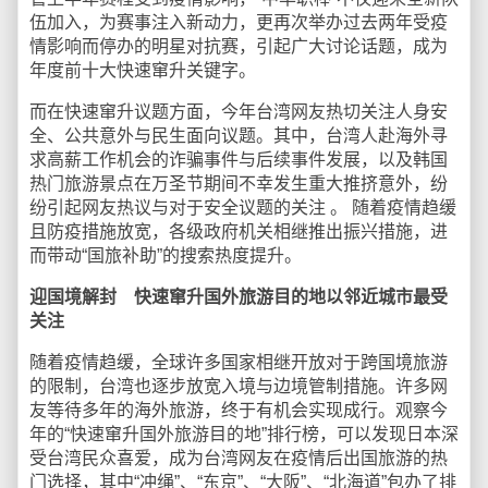
伍加入，为赛事注入新动力，更再次举办过去两年受疫
情影响而停办的明星对抗赛，引起广大讨论话题，成为
年度前十大快速窜升关键字。
而在快速窜升议题方面，今年台湾网友热切关注人身安
全、公共意外与民生面向议题。其中，台湾人赴海外寻
求高薪工作机会的诈骗事件与后续事件发展，以及韩国
热门旅游景点在万圣节期间不幸发生重大推挤意外，纷
纷引起网友热议与对于安全议题的关注 。 随着疫情趋缓
且防疫措施放宽，各级政府机关相继推出振兴措施，进
而带动“国旅补助”的搜索热度提升。
迎国境解封 快速窜升国外旅游目的地以邻近城市最受
关注
随着疫情趋缓，全球许多国家相继开放对于跨国境旅游
的限制，台湾也逐步放宽入境与边境管制措施。许多网
友等待多年的海外旅游，终于有机会实现成行。观察今
年的“快速窜升国外旅游目的地”排行榜，可以发现日本深
受台湾民众喜爱，成为台湾网友在疫情后出国旅游的热
门选择，其中“冲绳”、“东京”、“大阪”、“北海道”包办了排