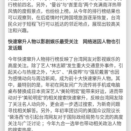
行榜前四名。另外，“曼谷”与“峇里岛”两个充满南洋热带
风情的度假景点，也纷纷上榜。从今年的排行榜结果也
可以观察到，在后疫情时代跨国境旅游逐渐恢复，台湾
民众对于短程飞行可以抵达的邻近地点，展现出较高关
注和兴趣。
快速窜升人物以影剧娱乐最受关注 网络迷因人物也引
发话题
今年快速窜升人物排行榜反映了台湾网友对影视娱乐的
高度关注。除了艺人“林志颖”发生重大交通意外事件，引
起关心与热搜之外，“大S” 、“具俊晔”与“强尼戴普”也因
为感情动向与周边新闻，成为前十大快速窜升人物。其
中，最特别的是，年初在网友间广为流传将手机或电脑
桌布替换成日本资深艺人“美轮明宏”能带来好运，进而带
动对于“美轮明宏”的相关搜索快速窜升，反映台湾网友除
了关注名人动向外，更会进一步透过搜索，为新奇问题
寻找相关解答。另外，年初率团访问的美国众议院议长
“裴洛西”也引起台湾网友对于国际政经局势与交流的高度
关注与广泛讨论 ；今年九合一选举也带动相关政治人物
的搜索热度。