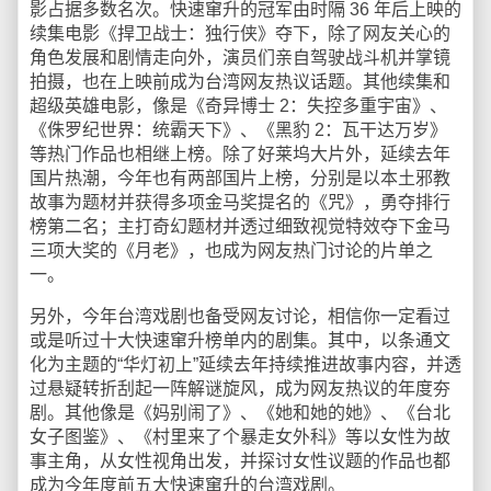
影占据多数名次。快速窜升的冠军由时隔 36 年后上映的
续集电影《捍卫战士：独行侠》夺下，除了网友关心的
角色发展和剧情走向外，演员们亲自驾驶战斗机并掌镜
拍摄，也在上映前成为台湾网友热议话题。其他续集和
超级英雄电影，像是《奇异博士 2：失控多重宇宙》、
《侏罗纪世界：统霸天下》、《黑豹 2：瓦干达万岁》
等热门作品也相继上榜。除了好莱坞大片外，延续去年
国片热潮，今年也有两部国片上榜，分别是以本土邪教
故事为题材并获得多项金马奖提名的《咒》，勇夺排行
榜第二名；主打奇幻题材并透过细致视觉特效夺下金马
三项大奖的《月老》，也成为网友热门讨论的片单之
一。
另外，今年台湾戏剧也备受网友讨论，相信你一定看过
或是听过十大快速窜升榜单内的剧集。其中，以条通文
化为主题的“华灯初上”延续去年持续推进故事内容，并透
过悬疑转折刮起一阵解谜旋风，成为网友热议的年度夯
剧。其他像是《妈别闹了》、《她和她的她》、《台北
女子图鉴》、《村里来了个暴走女外科》等以女性为故
事主角，从女性视角出发，并探讨女性议题的作品也都
成为今年度前五大快速窜升的台湾戏剧。