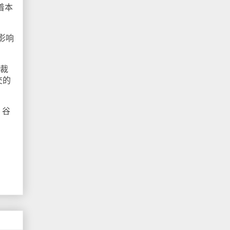
着本
影响
总裁
交的
，谷