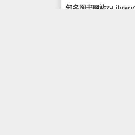
知名图书网站Z-Libra
2022年11月3日，提供了超过1
封，其DNS服务器也被没收，该
群和数百万月度访问者。他们是
Z-Library上的书籍主要来自
都没有DRM加密，可以下载到
普通用户每天可以下载10本书
Z-Library的使命一直是非
据维基百科上的介绍，Z-Librar
划，用户可在此网站上下载期刊文章
日，其共收录了10,456,034本书
“全球最大的数字图书馆”，并在
页脚写有“自2009年起提供免费电子
较著名的影子图书馆，出版商和