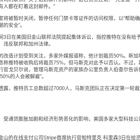
有人都在盯着这封邮件。”
室将被暂时关闭，暂停任何门禁卡等证件的访问权限，以“帮助
据的安全”。
间3日在美国旧金山联邦法院提起集体诉讼，指控推特在没有给
，违反联邦和加州法律。
的改造计划受到关注，多家外媒报道称，他计划裁员50%。新加
息称推特被收购后将裁员75%，但马斯克对此予以否认。不过，
行官戈贝尔说，管理马斯克资产的家族办公室负责人伯查尔告诉
50%的人会被解雇”。
透露，推特员工总数超过7000人，马斯克团队正在决定第一轮裁
。
，受通货膨胀加剧和经济形势恶化的影响，美国多家大型科技公
。
山的在线支付公司Stripe首席执行官帕特里克·科里森3日在给