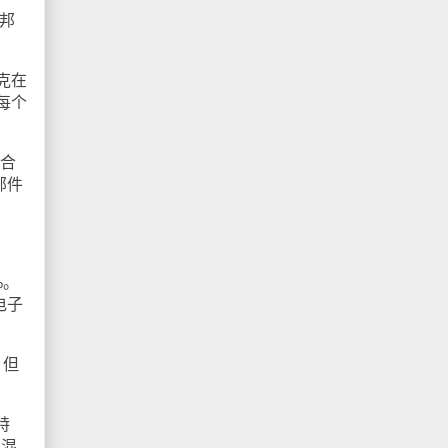
邦
克在
每个
综合
邮件
%。
电子
，但
特
片混