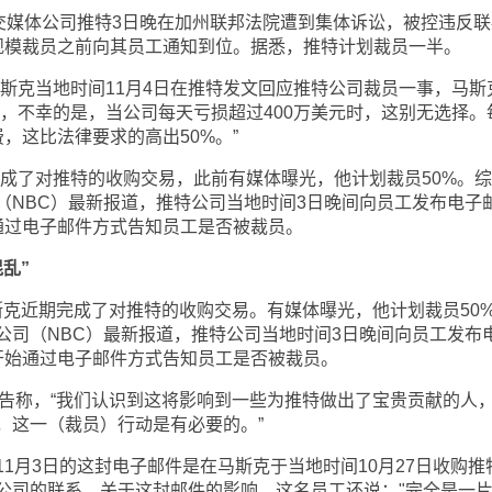
社交媒体公司推特3日晚在加州联邦法院遭到集体诉讼，被控违反联
规模裁员之前向其员工通知到位。据悉，推特计划裁员一半。
马斯克当地时间11月4日在推特发文回应推特公司裁员一事，马斯
员，不幸的是，当公司每天亏损超过400万美元时，这别无选择。
，这比法律要求的高出50%。”
完成了对推特的收购交易，此前有媒体曝光，他计划裁员50%。
（NBC）最新报道，推特公司当地时间3日晚间向员工发布电子
通过电子邮件方式告知员工是否被裁员。
乱”
斯克近期完成了对推特的收购交易。有媒体曝光，他计划裁员50
公司（NBC）最新报道，推特公司当地时间3日晚间向员工发布
开始通过电子邮件方式告知员工是否被裁员。
通告称，“我们认识到这将影响到一些为推特做出了宝贵贡献的人
，这一（裁员）行动是有必要的。”
1月3日的这封电子邮件是在马斯克于当地时间10月27日收购推
公司的联系。关于这封邮件的影响，这名员工还说："完全是一