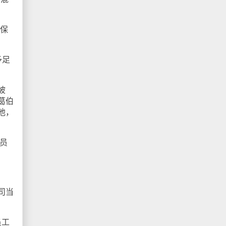
确保
予足
坡
葛伯
他，
员
司当
员工