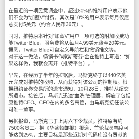
在最近的一项民意调查中，超过80%的推特用户表示他
们不会为“加蓝V”付费，其次是10%的用户表示每月仅愿
意支付5美元（约合人民币36元）。
同时，推特原本针对“加蓝V”用户一项可选的附加收费功
能Twitter Blue，服务费将从每月4.99美元涨至20美元。
据悉，Twitter Blue可自定义导航栏和撤销推文等。
对于这一做法，畅销书作家斯蒂芬·金在推特上写道：“如
果这样做，我就会离开（推特平台）。”
早先，在经历了半年的拉锯后，马斯克终于以440亿美
元完成对推特的收购，从而获得对该公司的控制权。根
据纽约证券交易所的退市通知，10月28日，推特从纽交
所退市。接管后，马斯克迅速“血洗”管理层，解雇了包括
原推特CEO、CFO在内的多名高管，由马斯克接任该公
司唯一董事。
另据报道，马斯克已于上周六下令裁员。推特原有约
7500名员工。据《华盛顿邮报》报道，首轮裁员幅度可
能达到25%，主要目标是那些近期对代码库没有贡献的