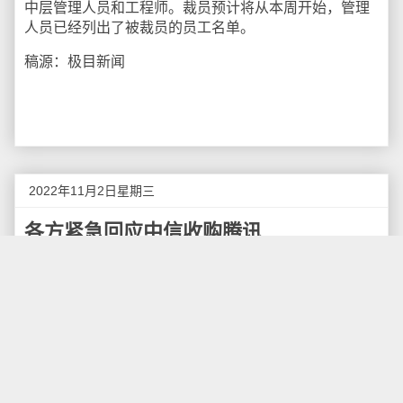
中层管理人员和工程师。裁员预计将从本周开始，管理
人员已经列出了被裁员的员工名单。
稿源：极目新闻
2022年11月2日星期三
各方紧急回应中信收购腾讯
11月1日，腾讯最大股东、南非Naspers集团荷兰子公司
Prosus发布声明称，媒体公司“亚洲科技”（Asian Tech
Press）文章称中信集团正组团与Naspers谈判以收购其
持有的全部腾讯股份，该文是猜测性的，不符合事实。
中信集团也透过媒体表示报道不实。
据证券时报，虽然外资是大股东，但是腾讯一直高度由
创始人控制的管理团队运营，是民营企业。如果外资选