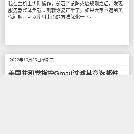
我在主机上实际操作，部署了该防火墙规则之后，发现
服务器整体负载立刻就恢复正常了。如果大家也遇到类
似问题，可以使用上面的方法优化一下。
2022年10月25日星期二
美国共和党指控Gmail过滤其竞选邮件
共和党全国委员会（RNC）已在加利福尼亚州的一家美
国地方法院对Google提起诉讼，指控其将竞选邮件放入
其数百万用户的垃圾邮件文件夹。Google上个月
推出了
一项试点计划
，后来被联邦选举委员会批准，以防止竞
选邮件被放入垃圾邮件。但美国全国委员会一直在批评
该计划，认为它对政治邮件过滤的帮助不够。
诉讼称，Google"在选举筹款和社区建设的关键时刻，将