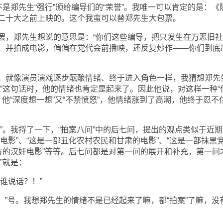
不是郑先生“强行”颁给编导们的“荣誉”。我唯一可以肯定的是：《
二十大之前上映的。这个我蛮可以替郑先生大包票。
罢，郑先生想说的意思是：“你们这些编导，把只发生在万恶旧
，并拍成电影，偏偏在党代会前播映，还反复炒作——你们到底
，就像演员演戏逐步酝酿情绪、终于进入角色一样，我猜想郑先
心”这句话时，他的情绪也肯定是起来了。因此他说，对这样一种“
”，他“深度想一想”又“不禁愤怒”，他情绪涨到了高潮，他终于忍不
”。我捋了一下，“拍案八问”中的后七问，提出的观点类似于近期
电影”、“这是一部丑化农村农民和甘肃的电影”、“这是一部抹黑
西方的汉奸电影”等等。后七问都是对第一问的展开和补充，第一问
”就是：
谁说话？！”
“！”号。我想郑先生的情绪不是已经起来了嘛，都“拍案”了嘛，没