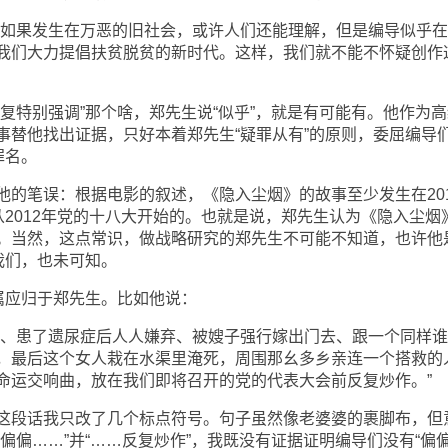
“如果发生在万恶的旧社会，或许人们还能理解，但是编导似乎
我们大力提倡扶贫脱贫的新时代。这样，我们就不能不怀疑创作
复特别强调”那个啥，郑先生说“似乎”，就是有可能有。他作为高
事替他找出证据，只好本着郑先生“疑罪从有”的原则，委屈编导
罪名。
他的笔误：根据电影的叙述，《隐入尘烟》的故事至少发生在201
从2012年党的十八大开始的。也就是说，郑先生认为《隐入尘烟
。当然，这点常识，做战略研究的郑先生不可能不知道，也许他
我们，也未可知。
属应归于郑先生。比如他说：
抖、患了遗尿症后人人嫌弃、被嫂子强行嫁出门去、跟一个同样
，最后这个女人栽在水渠里淹死，周围那幺多乡亲连一个搭救的
命运交响曲，放在我们即将召开的党的代表大会前反复炒作。”
这段话我只改了几个标点符号。句子虽然像老婆婆的裹脚布，但
偏偏……”并“……反复炒作”，我既没有证据证明编导们没有“偏偏