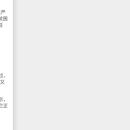
庄严
贫困
任
。
过，
的又
示，
它正