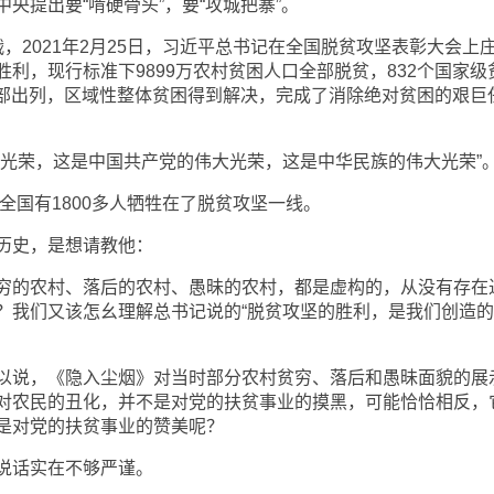
央提出要“啃硬骨头”，要“攻城把寨”。
，2021年2月25日，习近平总书记在全国脱贫攻坚表彰大会上
利，现行标准下9899万农村贫困人口全部脱贫，832个国家级
全部出列，区域性整体贫困得到解决，完成了消除绝对贫困的艰巨
大光荣，这是中国共产党的伟大光荣，这是中华民族的伟大光荣”
，全国有1800多人牺牲在了脱贫攻坚一线。
历史，是想请教他：
穷的农村、落后的农村、愚昧的农村，都是虚构的，从没有存在
？我们又该怎幺理解总书记说的“脱贫攻坚的胜利，是我们创造
以说，《隐入尘烟》对当时部分农村贫穷、落后和愚昧面貌的展
对农民的丑化，并不是对党的扶贫事业的摸黑，可能恰恰相反，
是对党的扶贫事业的赞美呢？
说话实在不够严谨。