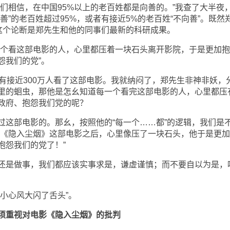
们相信，在中国95%以上的老百姓都是向善的。”我查了大半夜
善”的老百姓超过95%，或者有接近5%的老百姓“不向善”。既然
，这个论断是郑先生和他的同事们最新的科研成果。
一个看这部电影的人，心里都压着一块石头离开影院，于是更加
怨我们的党”。
有接近300万人看了这部电影。我就纳闷了，郑先生非神非妖，
里的蛔虫，那他是怎幺知道每一个看完这部电影的人，心里都压
政府、抱怨我们党的呢？
过这部电影的。那幺，按照他的“每一个……都”的逻辑，我们是
了《隐入尘烟》这部电影之后，心里像压了一块石头，他于是更
抱怨我们的党了！”
还是做事，我们都应该实事求是，谦虚谨慎；而不要自以为是，
小心风大闪了舌头”。
必须重视对电影《隐入尘烟》的批判