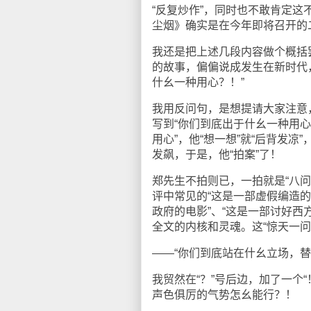
“反复炒作”，同时也不敢肯定这
尘烟》确实是在今年即将召开的
我还是把上述几段内容做个概括
的故事，偏偏说成发生在新时代
什幺一种用心？！”
我用反问句，是想提请大家注意
写到“你们到底出于什幺一种用
用心”，他“想一想”就“后背发凉
发飙，于是，他“拍案”了！
郑先生不拍则已，一拍就是“八问
评中常见的“这是一部虚假编造的
政府的电影”、“这是一部讨好
全文的内核和灵魂。这“惊天一问
——“你们到底站在什幺立场，替
我贸然在“？”号后边，加了一个
声色俱厉的气势怎幺能行？！