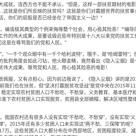
大成就，连西方也不能不承认，“但是，这样一部扶贫题材的电
…这就是你们所反映的扶贫吗？这就是你们对震撼世界的扶贫事
话，你们的屁股是否已经坐在了帝国主义一边？”
全，编造极其典型的个例来侮辱整个社会，用心极其险恶！”“编导
工作的伟大成果，是要诋毁近些年特别是十八大以来党的扶贫工
们这是在辱骂我们的党和人民。”
”，“一千个观众眼中有一千个哈利波特”，哦不，是“哈姆雷特”；
的批判角度会如此刁钻，他火眼金睛，竟然看出《隐入尘烟》是
贫伟大成果、辱骂党和人民、用心极其险恶的电影！
既佩服，又有点担心。因为前边我说了，《隐入尘烟》讲的是201
前我们也在扶贫，但“坚决打赢脱贫攻坚战”是党中央在2015年1
年，稳定实现农村贫困人口不愁吃、不愁穿，义务教育、基本医疗
行标准下农村贫困人口实现脱贫，贫困县全部摘帽，解决区域性整
年，我国农村还有很多人没有实现“不愁吃、不愁穿”，没有实现“义
”。2015年还有多少贫困人口未实现这“两不愁、三保障”的呢？
017万。这些贫困人口大都分布在中西部地区，贫困程度较深、减