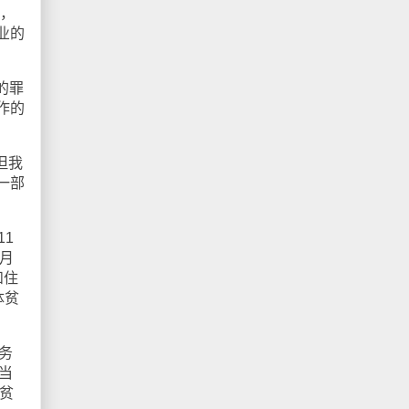
影，
业的
的罪
作的
但我
一部
1
1月
和住
体贫
务
当
贫