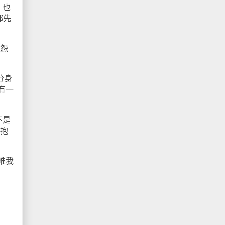
，也
郑先
抱怨
分身
有一
不是
加抱
唯我