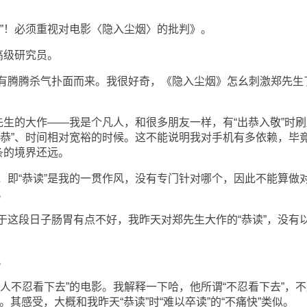
问”！必须重视对电影〈隐入尘烟〉的批判》。
高级研究员。
有腾腾杀气扑面而来。我很好奇，《隐入尘烟》怎幺刺激郑先生
先生的大作——我是个凡人，和很多朋友一样，有“出恭入敬”时刷
大恭”、时间相对宽裕的时候。这不能说明我对手机有多依赖，毕
条的境界还远。
，即“恭读”是我的一贯作风，没有专门针对哪个，因此不能算做
。
于这段日子肠胃有点不好，我昨天对郑先生大作的“恭读”，没有
。
人不忍看下去”的电影。我解释一下哈，他所谓“不忍看下去”，不
”。其感受，大概和我昨天“恭读”时“难以卒读”的“不痛快”类似。