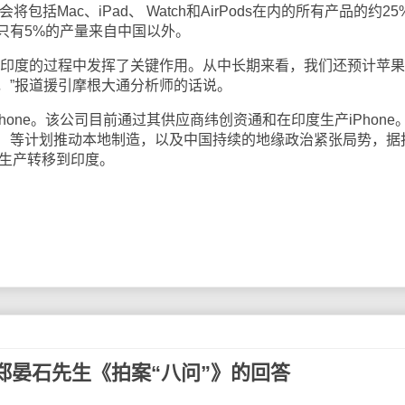
包括Mac、iPad、 Watch和AirPods在内的所有产品的约25
只有5%的产量来自中国以外。
往印度的过程中发挥了关键作用。从中长期来看，我们还预计苹
，”报道援引摩根大通分析师的话说。
Phone。该公司目前通过其供应商纬创资通和在印度生产iPhone
I） 等计划推动本地制造，以及中国持续的地缘政治紧张局势，据
分生产转移到印度。
郑晏石先生《拍案“八问”》的回答