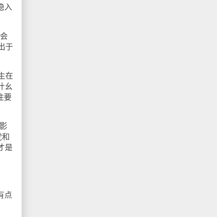
隐入
社会
出于
生在
什幺
住要
影
党和
才是
有点