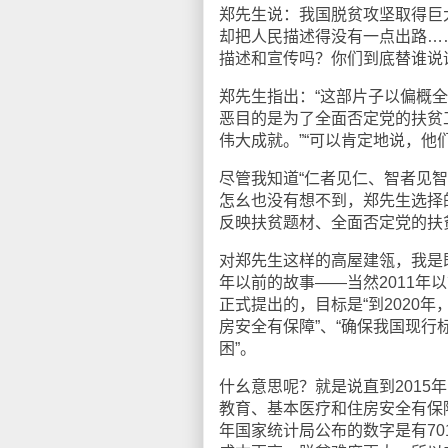
郑先生说：我国脱贫攻坚取得巨
却把人民描述得没有一点出路…
描述和宣传吗？你们到底替谁说
郑先生指出：“这部片子以偏概
恶目的是为了全面否定党的扶贫
伟大成就。”“可以肯定地说，他
尽管我知道“仁者见仁、智者见智
怎幺也没有想不到，郑先生选择
反映扶贫题材、全面否定党的扶
对郑先生这样的高屋建瓴，我是
年以前的故事——当然2011年以
正式提出的，目标是“到2020
房安全有保障”、“确保我国现
困”。
什幺意思呢？就是说直到2015
教育、基本医疗和住房安全有保障
年国家统计局公布的数字是有7