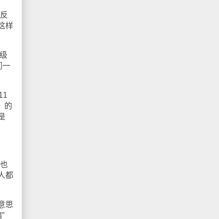
在反
这样
级
们一
1
》的
是
谁也
人都
意思
”