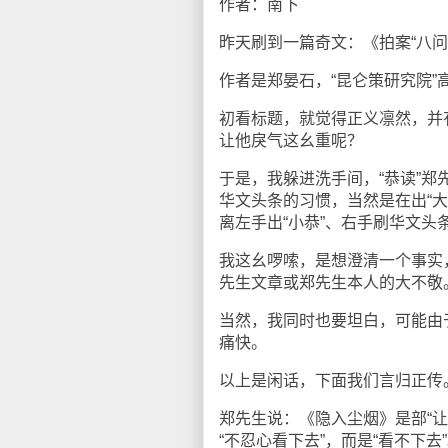
作者：南下
昨天刷到一篇奇文：《拍案“八
作者是郑晏石，“昆仑策研究院”
初看标题，就觉得正义凛然，并
让他戾气这幺重呢？
于是，我躲进洗手间，“恭读”郑
华文头条的习惯，当然是在出“
离左手出“小恭”、右手刷华文头
我这幺啰嗦，是想澄清一个事实
先生文章或郑先生本人的大不敬
当然，我同时也要坦白，可能由
痛快。
以上是闲话，下面我们言归正传
郑先生说：《隐入尘烟》是部“让
“不忍心看下去”，而是“看不下去