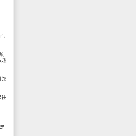
了，
刷
竟我
对郑
以往
是