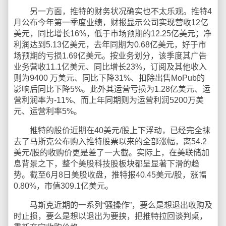
另一方面，推特的财务状况确实也不太乐观。推特4
月公布今年第一季度业绩，财报显示公司实现营收12亿
美元，同比增长16%，低于市场预期的12.25亿美元；净
利润达到5.13亿美元，去年同期为0.68亿美元，好于市
场预期的亏损1.69亿美元。按业务划分，该季度其广告
业务营收11.1亿美元、同比增长23%，订阅及其他收入
则为9400 万美元、同比下降31%、扣除出售MoPub的
影响后同比下降5%。此外其运营亏损为1.28亿美元、运
营利润率为-11%、而上年同期则为运营利润5200万美
元、运营利率5%。
推特的股价近期在40美元/股上下浮动，已经完全抹
去了马斯克公布购入推特股票以来的全部涨幅，离54.2
美元/股的收购价更是差了一大截。实际上，在美联储加
息背景之下，整个美股科技股板块都呈显著下滑的趋
势。截至6月8日美股收盘，推特报40.45美元/股，涨幅
0.80%，市值309.1亿美元。
马斯克近期的一系列“骚操作”，要么是想退出收购及
时止损，要么是想以退出为要挟，把推特拉回谈判桌，