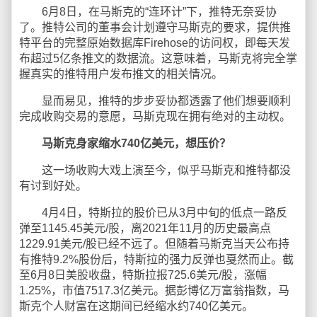
6月8日，在马斯克的“连环计”下，推特无奈妥协
了。推特公司的董事会计划遵守马斯克的要求，提供推
特平台的完整原始数据库Firehose的访问权，即每天发
布超过5亿条推文的数据流。这意味着，马斯克将完全掌
握真实的推特用户发布推文的相关情况。
显而易见，推特的步步妥协都透露了他们想要顺利
完成收购交易的意愿，马斯克现在拥有绝对的主动权。
马斯克身家缩水740亿美元，想压价？
这一场收购大戏上演至今，似乎马斯克和推特都没
有讨到好处。
4月4日，特斯拉的股价已从3月中旬的低点一路反
弹至1145.45美元/股，离2021年11月的历史最高点
1229.91美元/股已经不远了。但随着马斯克当天公布持
有推特9.2%股份后，特斯拉的强力反弹也戛然而止。截
至6月8日美股收盘，特斯拉报725.6美元/股，涨幅
1.25%，市值7517.3亿美元。据彭博亿万富翁指数，马
斯克个人财富在这期间已经缩水约740亿美元。