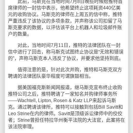
此前，马斯克在当地时间7月8日晚些时候给推特首
席律师的一封信中表示，他希望终止这项耗资440亿美
元的收购协议。马斯克的律师在上周五的信中称，推特
严重违反了该协议的多项条款，并声称该公司扣留了马
斯克要求的数据，以评估该平台上机器人和垃圾邮件账
户的数量。
对此，当地时间7月11日，推特的法律团队在一封
信中进行了回击，称马斯克试图终止协议是“无效和错误
的”，声称马斯克本人违反了协议，并要求他坚持到底。
值得注意的是，针对此次并购，推特和马斯克双方
聘请的法律团队豪华程度可谓旗鼓相当。
据美国福克斯新闻网报道，继马斯克宣布终止收购
推特公司之后，推特聘请了一家知名并购律师事务所
——Wachtell, Lipton, Rosen & Katz LLP来起诉马斯
克。通过聘请该律所，推特可以接触到包括Bill Savitt和
Leo Strine在内的律师。Savitt是顶级诉讼律师中的佼佼
者；Strine曾担任特拉华州衡平法院的大法官，此案将在
该法院审理。