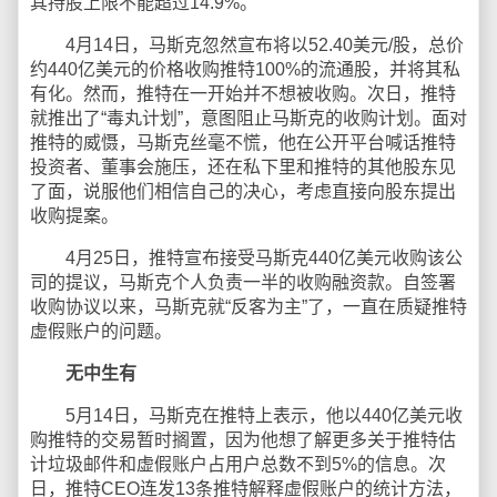
其持股上限不能超过14.9%。
4月14日，马斯克忽然宣布将以52.40美元/股，总价
约440亿美元的价格收购推特100%的流通股，并将其私
有化。然而，推特在一开始并不想被收购。次日，推特
就推出了“毒丸计划”，意图阻止马斯克的收购计划。面对
推特的威慑，马斯克丝毫不慌，他在公开平台喊话推特
投资者、董事会施压，还在私下里和推特的其他股东见
了面，说服他们相信自己的决心，考虑直接向股东提出
收购提案。
4月25日，推特宣布接受马斯克440亿美元收购该公
司的提议，马斯克个人负责一半的收购融资款。自签署
收购协议以来，马斯克就“反客为主”了，一直在质疑推特
虚假账户的问题。
无中生有
5月14日，马斯克在推特上表示，他以440亿美元收
购推特的交易暂时搁置，因为他想了解更多关于推特估
计垃圾邮件和虚假账户占用户总数不到5%的信息。次
日，推特CEO连发13条推特解释虚假账户的统计方法，