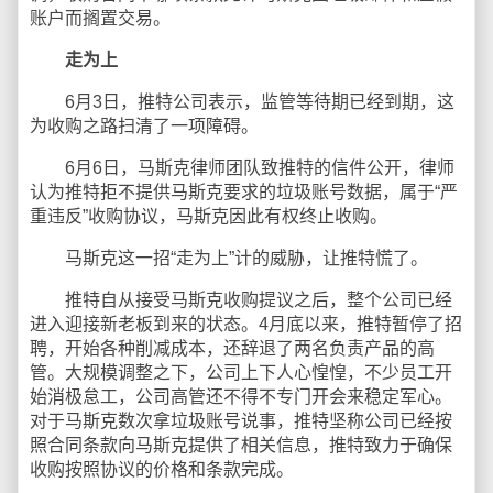
账户而搁置交易。
走为上
6月3日，推特公司表示，监管等待期已经到期，这
为收购之路扫清了一项障碍。
6月6日，马斯克律师团队致推特的信件公开，律师
认为推特拒不提供马斯克要求的垃圾账号数据，属于“严
重违反”收购协议，马斯克因此有权终止收购。
马斯克这一招“走为上”计的威胁，让推特慌了。
推特自从接受马斯克收购提议之后，整个公司已经
进入迎接新老板到来的状态。4月底以来，推特暂停了招
聘，开始各种削减成本，还辞退了两名负责产品的高
管。大规模调整之下，公司上下人心惶惶，不少员工开
始消极怠工，公司高管还不得不专门开会来稳定军心。
对于马斯克数次拿垃圾账号说事，推特坚称公司已经按
照合同条款向马斯克提供了相关信息，推特致力于确保
收购按照协议的价格和条款完成。