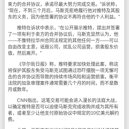
束力的合并协议，承诺尽最大努力完成交易。”诉状称，
“现在，不到三个月后，马斯克拒绝履行他对推特及其股
东的义务，因为他签署的协议不再符合他的个人利益。”
推特在诉状中表示，“在公开展示推特，提出并签署
了一项有利于卖方的合并协议后，马斯克显然认为，他
——不像特拉华州合同法规定的其他任何一方——可以
自由改变主意，诋毁公司，扰乱公司运营，损害股东价
值，然后离开。”
《华尔街日报》称，推特要求加快处理此案，称这
将保护其股东免受马斯克试图通过恐吓摆脱一项无懈可
击的合并协议而导致的持续市场风险和运营损害。衡平
法院的加急审理案件通常需要几个月的时间，而不是数
月或数年。
CNN指出，这笔交易可能会进入漫长的法庭大战，
以确定推特是否可以迫使马斯克完成收购并成为其所有
者，或者至少让他支付原始协议中规定的10亿美元解约
费。