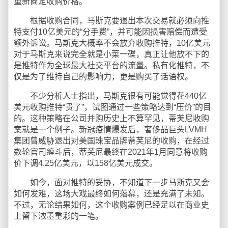
重新商定收购价格。
根据收购合同，马斯克要退出本次交易就必须向推
特支付10亿美元的“分手费”，并可能因损害赔偿而遭受
额外诉讼。马斯克大概率不会放弃收购推特，10亿美元
对于马斯克来说完全就是小菜一碟，真正让他放不下的
是推特作为全球最大社交平台的流量。私有化推特，不
仅是为了维持自己的影响力，更是购买了话语权。
不少分析人士指出，马斯克很有可能觉得花440亿
美元收购推特“贵了”，试图通过一些策略达到“压价”的目
的。这种策略在公司并购历史上不算罕见，蒂芙尼收购
案就是一个例子。新冠疫情爆发后，奢侈品巨头LVMH
集团曾威胁退出对美国珠宝品牌蒂芙尼的收购，在经过
数轮官司缠斗后，蒂芙尼最终在2021年1月同意将收购
价下调4.25亿美元，以158亿美元成交。
如今，面对推特的妥协，不知道下一步马斯克又会
如何发难，这场大戏最终如何落幕，还是充满了未知。
不过，无论结果如何，这个收购案例已经足以在商业史
上留下浓墨重彩的一笔。