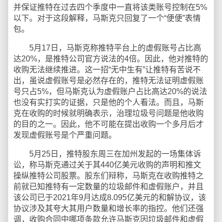
并保证推特在过去四个季度中一直将该类账号控制在5%
以下。对于这段解释，马斯克只回复了一个“便便”表情
包。
5月17日，马斯克称推特平台上的虚假账号占比高
达20%，是推特公司官方说法的4倍。因此，他对推特的
收购无法继续推进。这一招“无中生有”让推特有苦说不
出，虽说虚假账号是必然存在的，推特无法证明虚假账
号只占5%，但马斯克认为虚假账户占比高达20%的说法
也没有实打实的证据，只是他的个人看法。而且，马斯
克在收购的时候就明确表示，治理垃圾号问题是他收购
的目的之一。因此，他不可能在提出收购一个多月后才
发现虚假账号是个严重问题。
5月25日，推特股东周三在加州发起的一场集体诉
讼，称马斯克通过关于其440亿美元收购的声明和推文
操纵推特公司股票。股东们辩称，马斯克在收购推特之
前就已知推特有一定数量的垃圾邮件和虚假账户，并且
该公司已于2021年9月达成8.095亿美元的和解协议，该
协议涉及其夸大其用户数量和增长率的指控。他们还强
调，收购合同中哪项条款允许马斯克因垃圾邮件和虚假