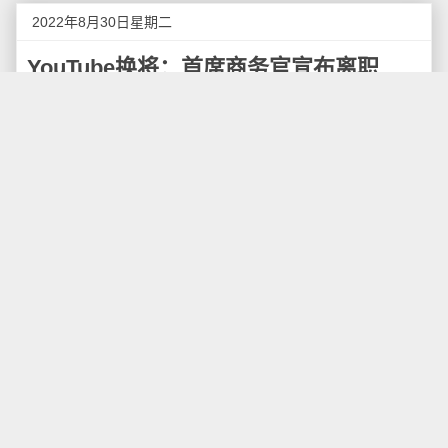
2022年8月30日星期二
YouTube换将：首席商务官宣布离职
北京时间8月30日早间消息，据报道，当地时间周
一，长期担任YouTube首席商务官（CBO）的罗伯特·金
奇尔（Robert Kyncl）宣布，他将离开这家美国主流社
交视频平台。此前他在该公司已工作12年多。
该公司证实，谷歌全球客户解决方案总裁Mary
Ellen Coe将于10月初接任YouTube首席商务官一职。金
奇尔将暂时留在YouTube，以帮助过渡。
YouTube首席执行官苏珊·沃西基（Susan
Wojcicki）当天在Twitter上感谢金奇尔。
“我们的成长和影响力在很大程度上要归功于你的领
导，” 沃西基写道， “我很高兴欢迎Mary Ellen Coe担任
新一任YouTube首席商务官。Mary Ellen在谷歌的职业
生涯一直致力于让合作伙伴更成功，我知道她也会为
YouTube的创作者、合作伙伴和用户做同样的事情!”