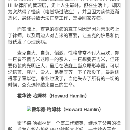
HHM律所的管理层，走上人生巅峰。但在生活上，却因
为突然得了怪病（电磁场过敏症），并且因为病情逐渐
恶化，最终导致无法正常工作，需要回家养病。
而实际上，查克的得病的真正原因是因为吉米考上
了律师，以及周边人对吉米的喜爱，让查克的妒忌和仇
恨诱发了心理疾病。
查克自大、自负、偏激，性格非常不讨人喜欢，却
一直看不惯吉米这唯一的亲人，一直想要害吉米，但还
要伪装的光明正大，最后在法庭上当众原形毕露，可以
说信誉、尊严、爱人、弟弟等等一下子都没了，最后还
得罪了霍华德，事业也没了，当他失去了所有的一切的
时候，查克选择结束自己的生命。
霍华德·哈姆林（Howard Hamlin）
霍华德·哈姆林是一个富二代精英，继承了父亲的律
所，成为有权有势的HHM律所大老板，一生锦衣玉食、