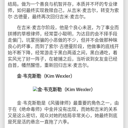
结局。做为一个善良与机智并存，本质并不坏的专业律
师，如何最终实现救赎自己，从吉米·麦吉尔，转变为索
尔·古德曼，最终再次回归吉米·麦吉尔。
在吉米·麦吉尔阶段，他是个良心未泯，为了事业而
拼搏的草根律师，经常耍小聪明，为达目的会不择手段
走偏门，坑蒙拐骗的小恶做的不少，但并不会做那种昧
良心的坏事，而到了索尔·古德曼阶段，他做事的底线开
始不断下降，经常游走于黑白两道之间，黑白通吃，着
实风光了好一阵子，在被捕之后，当听说到女友金已经
自首，幡然醒悟，重新回归吉米·麦吉尔。
金·韦克斯勒（Kim Wexler）
金·韦克斯勒是《风骚律师》最重要的角色之一，由
于在《绝命毒师》中金并没有出现，而她和吉米的关系
又是这么密切，观众对她的结局非常关心，她最终到底
是死是活的悬念一直拖了六季。