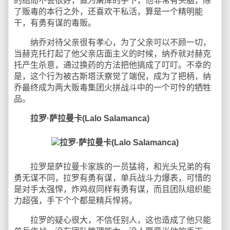
的结局不会很好，做为屠库的手下，他非常有头脑，除
了贩毒的本行之外，还喜欢干私活，算是一个精明能
干，有勇有谋的毒贩。
纳乔对待父亲很有孝心，为了父亲可以不顾一切，
当赫克托打起了他父亲店面主义的时候，纳乔就对赫克
托产生杀意，通过换药的方法把他搞成了叮叮。不幸的
是，这个行为被古斯塔沃察觉了端倪，成为了把柄，纳
乔最终成为两大贩毒集团火拼战斗中的一个可怜的牺牲
品。
拉罗·萨拉曼卡(Lalo Salamanca)
拉罗是萨拉曼卡家族的一员猛将，和光头兄弟的有
勇无谋不同，拉罗有勇有谋，单兵战斗力爆表，可惜的
是对手太强悍，炸鸡叔同样有勇有谋，而且团队组织能
力超强，手下个个都是精兵悍将。
拉罗的疑心很大，不信任别人，这也造成了他只能