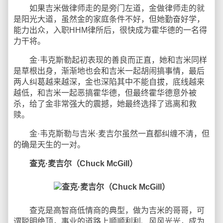
如果吉米做律师走的是旁门左道，金做律师走的就
是阳光大道，虽然金的家庭条件不好，但她勤奋好学，
能力出众，入职HHM律所后，很快成为霍华德的一名得
力干将。
金·韦克斯勒起初表现的善良而正直，她和吉米同样
是草根出身，渐渐地也会和吉米一起胡闹搞事情，最后
两人纠葛越来越深，金也深陷其中不能自拔，底线越来
越低，和吉米一起恶搞霍华德，但最终霍华德意外被
杀，给了金非常强大的震撼，她最终选择了逃离和救
赎。
金·韦克斯勒与吉米·麦吉尔虽然一直都纠缠不清，但
的确是天生的一对。
查克·麦吉尔（Chuck McGill）
查克是高智商低情商的典型，做为吉米的哥哥，可
谓聪明绝顶，事业的道路上顺顺利利、风风光光，成为