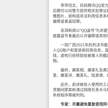
李萍坦言，目前腾讯QQ官方
后期可以向警方提供相关犯罪证
雅图片，就构成非法利用信息系
骗罪或者盗窃罪。
澎湃新闻以“QQ盗号”为关键
披露盗号者最后以诈骗罪或其他
一则广西2021年的判决书载
人QQ账户和登录密码等信息，
钱，虚构已经转款给被害人的截
物。
最终，磨某相、磨某礼及黄某
某、磨某诗、磨某礼、陆某德、
此外，前述被告人使用的工具
赁期间廖某彬通过网络负责木马
系统程序罪被判刑。
专家：尽量避免重复使用同