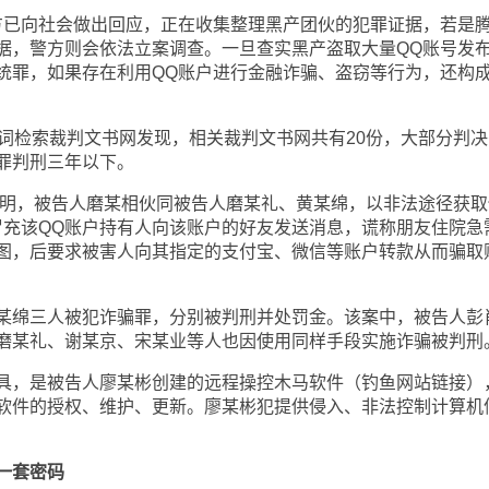
已向社会做出回应，正在收集整理黑产团伙的犯罪证据，若是
据，警方则会依法立案调查。一旦查实黑产盗取大量QQ账号发
统罪，如果存在利用QQ账户进行金融诈骗、盗窃等行为，还构
词检索裁判文书网发现，相关裁判文书网共有20份，大部分判决
罪判刑三年以下。
明，被告人磨某相伙同被告人磨某礼、黄某绵，以非法途径获取
冒充该QQ账户持有人向该账户的好友发送消息，谎称朋友住院急
图，后要求被害人向其指定的支付宝、微信等账户转款从而骗取
绵三人被犯诈骗罪，分别被判刑并处罚金。该案中，被告人彭
磨某礼、谢某京、宋某业等人也因使用同样手段实施诈骗被判刑
，是被告人廖某彬创建的远程操控木马软件（钓鱼网站链接）
软件的授权、维护、更新。廖某彬犯提供侵入、非法控制计算机
一套密码