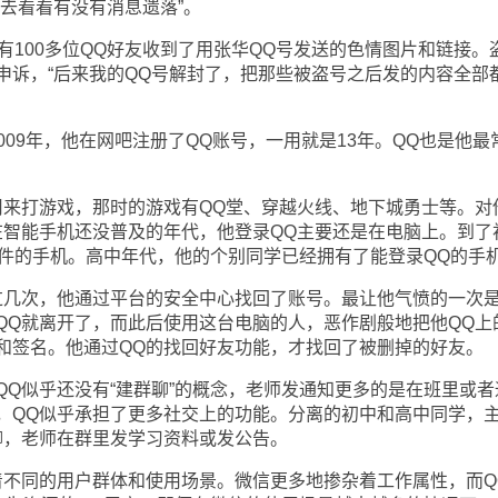
去看看有没有消息遗落”。
100多位QQ好友收到了用张华QQ号发送的色情图片和链接。
申诉，“后来我的QQ号解封了，把那些被盗号之后发的内容全部
9年，他在网吧注册了QQ账号，一用就是13年。QQ也是他最
来打游戏，那时的游戏有QQ堂、穿越火线、地下城勇士等。对
在智能手机还没普及的年代，他登录QQ主要还是在电脑上。到了
软件的手机。高中年代，他的个别同学已经拥有了能登录QQ的手
几次，他通过平台的安全中心找回了账号。最让他气愤的一次
QQ就离开了，而此后使用这台电脑的人，恶作剧般地把他QQ上
和签名。他通过QQ的找回好友功能，才找回了被删掉的好友。
似乎还没有“建群聊”的概念，老师发通知更多的是在班里或者
，QQ似乎承担了更多社交上的功能。分离的初中和高中同学，
聊，老师在群里发学习资料或发公告。
不同的用户群体和使用场景。微信更多地掺杂着工作属性，而Q