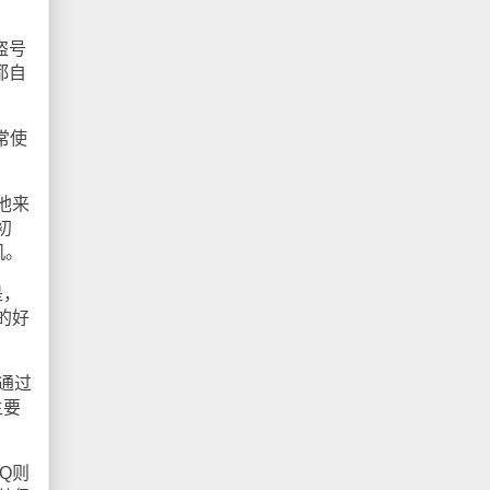
盗号
都自
常使
他来
初
机。
是，
的好
通过
主要
Q则