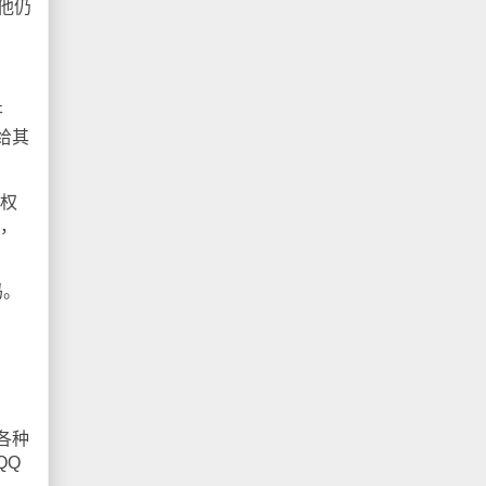
他仍
开
给其
权
全，
码。
各种
QQ