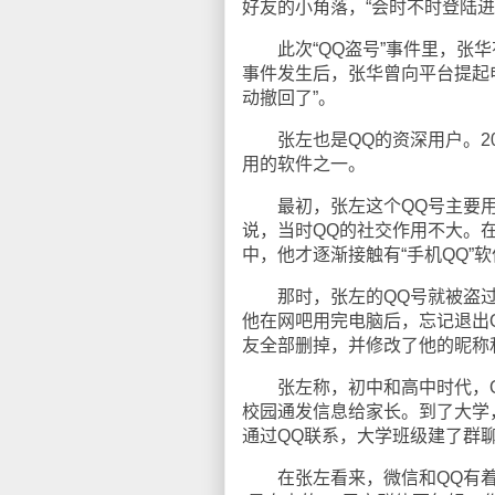
好友的小角落，“会时不时登陆进
此次“QQ盗号”事件里，张华有
事件发生后，张华曾向平台提起
动撤回了”。
张左也是QQ的资深用户。200
用的软件之一。
最初，张左这个QQ号主要用
说，当时QQ的社交作用不大。
中，他才逐渐接触有“手机QQ”
那时，张左的QQ号就被盗过
他在网吧用完电脑后，忘记退出
友全部删掉，并修改了他的昵称
张左称，初中和高中时代，QQ
校园通发信息给家长。到了大学
通过QQ联系，大学班级建了群
在张左看来，微信和QQ有着