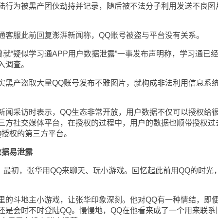
陆行为被黑产团伙劫持并记录，随后被不法分子利用发送不良图
客服此前回复澎湃新闻称，QQ账号被盗与平台没有关系。
就“疑似学习通APP用户数据泄露”一事发布声明称，学习通已
入调查。
黑产盗取大量QQ账号发布不雅图片，就构成非法利用信息系
闻采访时表示，QQ生态非常开放，用户数据不仅可以授权给
三方社交媒体平台，在授权的过程中，用户的数据也顺带授权过
Q授权的第三方平台。
数据易泄露
。最初，张华用QQ来聊天、玩小游戏。回忆起此前用QQ的时光
的斗地主小游戏，让张华印象深刻。他对QQ有一种情结，即
还是会时不时登陆QQ。慢慢地，QQ在他看来成了一个用来联系