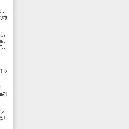
友，
的每
接，
高，
息，
并以
存
基础
有人
贼进