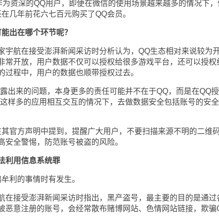
。作为资深的QQ用户，即便在微信的使用场景越来越多的情况下，
还在几年前花六七百元购买了QQ会员。
可能出在哪个环节呢？
宇航在接受澎湃新闻采访时分析认为，QQ生态相对来说较为
非常开放，用户数据不仅可以授权给很多游戏平台，还可以授权
的过程中，用户的数据也顺带授权过去。
出来的问题，本身更多的责任可能并不在于QQ，而是在QQ授
在这样多的应用相互交互的情况下，去做数据安全包括账号的安
其官方声明中提到，提醒广大用户，不要扫描来源不明的二维
高安全警惕，防范账号被盗的风险。
法利用信息系统罪
牟利的事情时有发生。
在接受澎湃新闻采访时指出，黑产盗号，最主要的目的是通过
被恶意注册的账号，会经常散布赌博网站、色情网站链接，欺骗