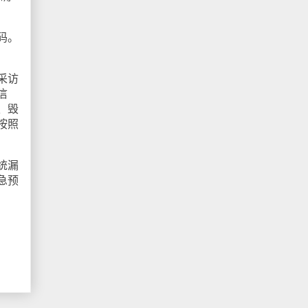
码。
采访
信
、毁
按照
统漏
急预