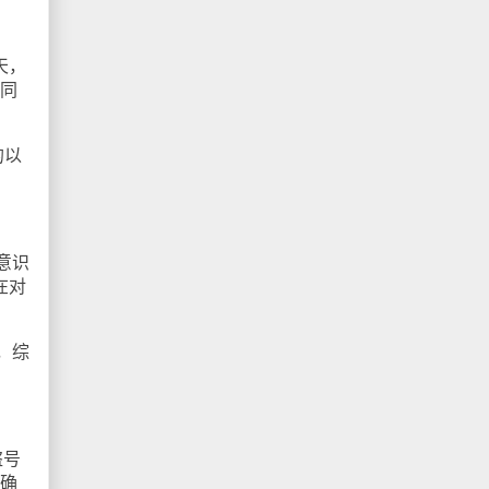
天，
班同
的以
意识
在对
，综
盗号
不确