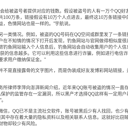
给被盗号者提供对应的钱数。假设被盗号的人有一万个QQ好
100万条，链接假设有10万个人点进去，最终这10万条链接中
益，色情网站也是一样的。”宇航说。
一类情况。例如，被盗的QQ号码在QQ空间或群里发了一条链
户在不知情的情况下打开后发现，钓鱼网站与官网做得相似度很
进钓鱼网站输入个人信息后，钓鱼网站会自动收集用户的个人信
收获的信息越多。它可以利用这些信息进行诈骗，例如进行电信诈
要求用户缴纳保证金。”
不是直接露骨的文字图片，而是伪装成好友发博彩网站链接，
所律师李萍向澎湃新闻介绍，近年来QQ账号被盗的情况一直
私保护的监管存在一定漏洞，所以黑产才选择QQ这样有一定用户
”。
信，QQ已不是主流社交软件，账号被黑后少有人找回，也少
但其中存在着大量的隐私资料以及相关联系人信息。这就好比窃
财物却较少有风险。