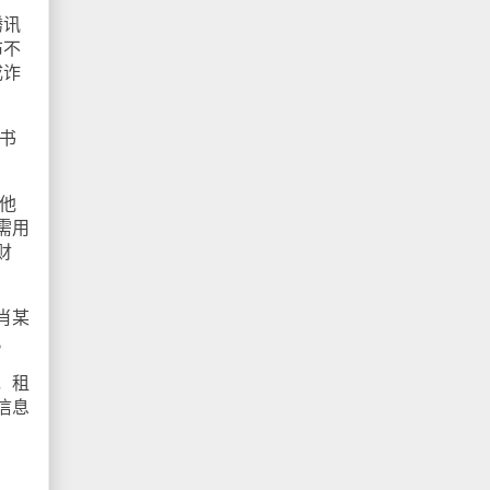
腾讯
布不
成诈
书
他
需用
财
肖某
。
，租
信息