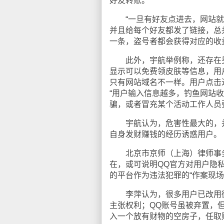
好友转账。
“一旦有好友点进去，网站就会
并且给每个好友都发了链接，总共
一条，盗号者都会获得对应的收
此外，宇航举例称，还存在另
显示可以免费领皮肤等信息，用
只有网站域名不一样。用户点击
“用户输入信息越多，钓鱼网站
骗，或者冒充某个活动工作人员
宇航认为，危害性最大的，并
自身发财赚钱的经历诱惑用户。
北京市京师（上海）律师事务
在，或可说明QQ官方对用户隐
的平台作为违法犯罪的“作案现场
李萍认为，很多用户已改用微
主张权利；QQ账号虽被弃置，
入一个放有财物的空房子，任取