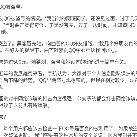
Q被盗号。
Q被盗号的情况。“我当时的同班同学，还没见过面，过了几
。”当时曲芒觉得奇怪，于是没有充，过了一段时间，才知道同
了她。
被盗了。黑客冒充她，向曲芒的QQ好友借钱，“我几个好朋友真
”。在好友的提醒下，曲芒赶紧向QQ中心申诉找回账号。
过500元。她猜测，盗号和她设置的密码过于简单有关。
年的发展趋势来看，宇航认为，大家对于个人信息隐私保护的
升后下降的趋势。“QQ早期盗号现象蛮的，但现在相对较少，现
。”
家对于网络诈骗的打击力度很强，公安系统都会打击网络诈骗
相较于以前也有所缓解。
失？
每个用户都应该去检查一下QQ号是否真的被利用了。如果被
一次整体更新。“我们需要有这种常见的安全意识，因为我们并