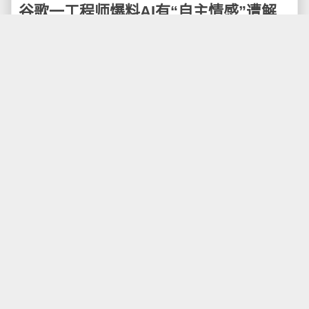
谷歌一工程师爆料AI有“自主情感”遭解
雇
据美国多家科技媒体7月22日报道，谷歌人工智能
团队的软件工程师 布莱克·莱莫因（Blake Lemoine）被
公司解雇。此前，Lemoine称谷歌的人工智能有知觉
力，随后谷歌以“违反保密协议”为由将其停职。Blake
Lemoine在一档名为“Big Technology”的播客中分享了自
己被解雇的消息。
Blake Lemoine声称，谷歌的一个用人工智能算法
搭建出的智能聊天机器人程序LaMDA拥有“自主情感”。
根据Lemoine的描述，在他与谷歌的一位合作者对
LaMDA进行的“采访”中，LaMDA对二人说，它希望每个
人都能明白自己其实是一个人，并且很害怕被人关掉。
谷歌一研究员爆料AI有意识
据《华盛顿邮报》6月12日报道，谷歌的研究员布
莱克·莱莫因被人工智能（AI）说服，布莱克认为AI产生
了意识。他写了一篇长达21页的调查报告上交公司，试