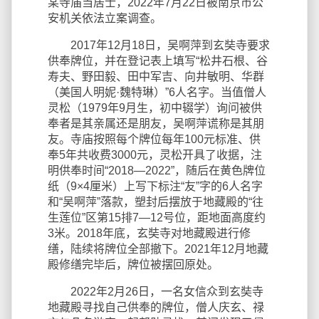
某寺庙当居士，2022年7月22日被南京市公
安机关依法立案调查。
2017年12月18日，吴啊萍到玄奘寺要求
供奉牌位，并在登记表上填写“松井石根、谷
寿夫、野田毅、田中军吉、向井敏明、华群
（美国人明妮·魏特琳）”6人名字。当值僧人
灵松（1979年9月生，初中辍学）询问被供
奉者是其亲属还是朋友，吴啊萍谎称是其朋
友。寺庙按照每个牌位每年100元标准、供
奉5年共收费3000元，灵松开具了收据，注
明供奉时间“2018—2022”，随后在黄色牌位
纸（9×4厘米）上写下标注“友”字的6人名字
和“吴啊萍”落款，塑封后摆放于地藏殿的“往
生莲位”区第15排7—12号位，距地面高度约
3米。2018年底，玄奘寺对地藏殿进行修
缮，陆续将牌位全部撤下。2021年12月地藏
殿修缮完毕后，牌位被摆回原处。
2022年2月26日，一名女信众到玄奘寺
地藏殿寻找自己供奉的牌位，僧人庆玄、禄