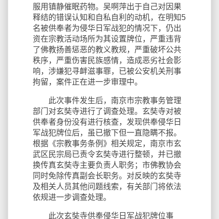
服用镇静催眠药物。吴啊萍出于自己对因果
释结的错误认知和自私自利的动机，在明知5
名被供奉者为侵华日军战犯的情况下，仍出
资在宗教活动场所为其设置牌位，严重违背
了佛教扬善惩恶的教义教规，严重破坏公共
秩序，严重伤害民族感情，造成恶劣社会影
响，涉嫌犯寻衅滋事罪，已被公安机关刑事
拘留，案件正在进一步审理中。
此次事件发生后，南京市宗教事务管理
部门对玄奘寺进行了调查处理。玄奘寺对被
供奉者身份没有进行核查，发现供奉侵华日
军战犯牌位后，虽已撤下但一直隐瞒不报。
根据《宗教事务条例》相关规定，南京市玄
武区民宗局已责令玄奘寺进行整顿，并已撤
换传真玄奘寺主要负责人职务；市佛教协会
同时免除传真副会长职务。对反映的玄奘寺
及相关人员其他问题线索，有关部门将依法
依规进一步调查处理。
此次玄奘寺供奉侵华日军战犯牌位事