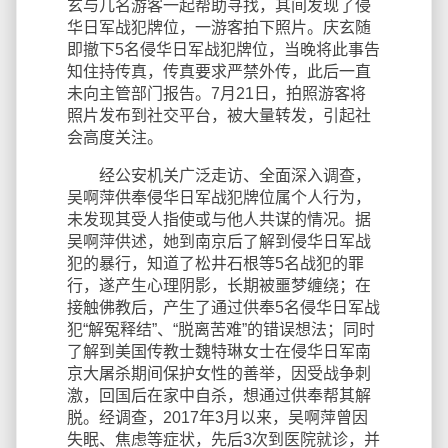
玄与几名游客一起帮助寻找，其间发现了侵
华日军战犯牌位，一游客拍下照片。庆玄随
即撤下5名侵华日军战犯牌位，当晚将此事告
知住持传真，传真要求严禁外传，此后一直
未向主管部门报告。7月21日，拍照游客将
照片发布到社交平台，被大量转发，引起社
会高度关注。
经公安机关广泛走访、全面深入调查，
吴啊萍供奉侵华日军战犯牌位属个人行为，
未发现其受人指使或与他人共谋的情况。据
吴啊萍供述，她到南京后了解到侵华日军战
犯的暴行，知道了松井石根等5名战犯的罪
行，遂产生心理阴影，长期被噩梦缠绕；在
接触佛教后，产生了通过供奉5名侵华日军战
犯“解冤释结”、“脱离苦难”的错误想法；同时
了解到美国传教士魏特琳女士在侵华日军南
京大屠杀期间保护女性的善举，因受战争刺
激，回国后在家中自杀，想通过供奉帮其解
脱。经调查，2017年3月以来，吴啊萍曾因
失眠、焦虑等症状，先后3次到医院就诊，并