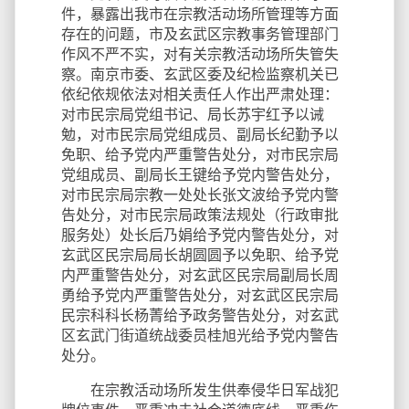
件，暴露出我市在宗教活动场所管理等方面
存在的问题，市及玄武区宗教事务管理部门
作风不严不实，对有关宗教活动场所失管失
察。南京市委、玄武区委及纪检监察机关已
依纪依规依法对相关责任人作出严肃处理：
对市民宗局党组书记、局长苏宇红予以诫
勉，对市民宗局党组成员、副局长纪勤予以
免职、给予党内严重警告处分，对市民宗局
党组成员、副局长王键给予党内警告处分，
对市民宗局宗教一处处长张文波给予党内警
告处分，对市民宗局政策法规处（行政审批
服务处）处长后乃娟给予党内警告处分，对
玄武区民宗局局长胡圆圆予以免职、给予党
内严重警告处分，对玄武区民宗局副局长周
勇给予党内严重警告处分，对玄武区民宗局
民宗科科长杨菁给予政务警告处分，对玄武
区玄武门街道统战委员桂旭光给予党内警告
处分。
在宗教活动场所发生供奉侵华日军战犯