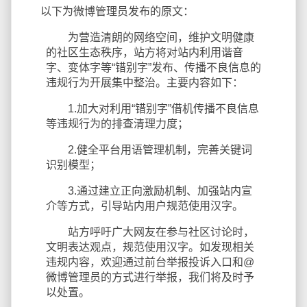
以下为微博管理员发布的原文：
为营造清朗的网络空间，维护文明健康
的社区生态秩序，站方将对站内利用谐音
字、变体字等“错别字”发布、传播不良信息的
违规行为开展集中整治。主要内容如下：
1.加大对利用“错别字”借机传播不良信息
等违规行为的排查清理力度；
2.健全平台用语管理机制，完善关键词
识别模型；
3.通过建立正向激励机制、加强站内宣
介等方式，引导站内用户规范使用汉字。
站方呼吁广大网友在参与社区讨论时，
文明表达观点，规范使用汉字。如发现相关
违规内容，欢迎通过前台举报投诉入口和@
微博管理员的方式进行举报，我们将及时予
以处置。