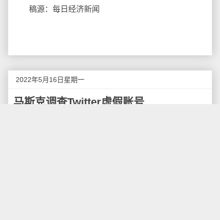
稿源：每日经济新闻
2022年5月16日星期一
马斯克调查Twitter虚假账号
据报道，特斯拉CEO埃隆·马斯克收购Twitter（推
特）的交易节外生枝。马斯克自己抽样调查了推特虚假
账号比例，但其方法被专家评价太“愚蠢”。当地时间上周
五，他突然宣布让440亿美元收购推特的计划暂停，理
由是要亲自研究推特平台上虚假和垃圾信息账号的比
例。这一举动导致推特股价当天暴跌。
质疑推特数据
稍后，马斯克予以澄清，表示自己仍致力于收购推