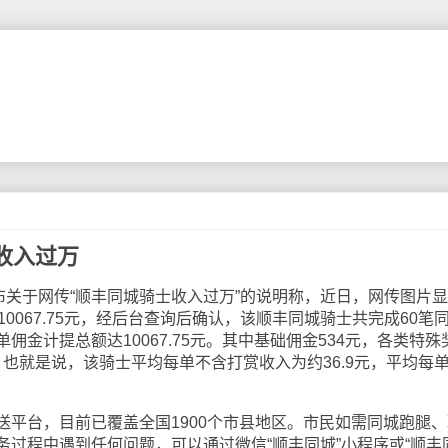
收入过万
关于网传“顺丰同城骑士收入过万”的说明称，近日，网传图片
0067.75元，经后台查询后确认，该顺丰同城骑士共完成60笔
佣金计提总额达10067.75元。其中基础佣金534元，各类特殊
元。也就是说，该骑士平均每单不含打赏收入为约36.9元，平均每
台，目前已覆盖全国1900个市县地区。市民如需同城跑腿、
务过程中遇到任何问题，可以通过微信“顺丰同城”小程序或“顺丰