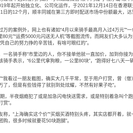
019年起开始独立化、公司化运作，于2021年12月14日在香港
月31日的12个月，顺丰同城在第三方即时配送市场中份额最大，达
的案例外，网上也有诸如“4月以来骑手最高月入过4万元”“一
公里80元”“运费5000元闪送无人机”等截图流传。而网友们大多认
“凭自己的努力挣的辛苦钱，有啥可眼红的”。
一名骑手称“市里边的人，你不接单他就一直加价，加到你接为
该骑手表示，“6公里代拿狗粮，一公里80块”，“跑得好七八天一
“我看过一朋友截图，确实大几千平常，至于用户打赏，曾（僧
万了，但是有些钱得了就别到处炫耀，不然有好果子吃”。
期，半夜烟瘾犯了或是加急闪电快送需求，或是特别着急叫个跑
打赏”。
，“上海确实这个价”“买烟买酒特别头疼，其实店都开着，就
购，很多时候就要花50块跑腿”。