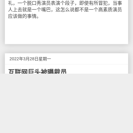
礼，一个脱口秀演员表演个段子，即使有所冒犯，当事
人上去就是一个嘴巴，这怎么说都不是一个高素质演员
应该做的事情。
2022年3月28日星期一
互联网巨头被曝裁员
互联网大厂的“裁员潮”愈演愈烈。近日，社交平台上
一份致京东员工的“毕业须知”引起热议。有多名认证为京
东员工的网友发声，京东多条业务线正在裁员，并分享
被裁经历。
更有网友爆料，有赞的裁员比例高达70%。
京东、B站：裁员即毕业