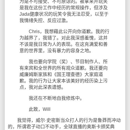
为是不可接受、不可原谅的。被拿来开玩笑
是我在这份工作中经历的常规操作，但涉及
Jada健康状况的玩笑令我无法忍受，以至于
我情绪失控、反应过激。
Chris，我想藉此公开向你道歉。我的行
为越界了，我错了。对此我深感羞愧，这并
不该是我日常为人的表现。在这充满爱和善
意的世界里，没有暴力的容身之地。
我也要向学院（奖）、节目制作人、所
有来宾和全世界的所有观众道歉。我还要向
威廉姆斯家族和《国王理查德》大家庭道
歉。我的行为让大家本该美好的经历染上污
点，我对此深表遗憾。
我还在不断地自我修炼中。
此致，Will
我觉得，威尔·史密斯当众打人的行为是鲁莽而冲动
的，所谓君子动口不动手，全球直播的奥斯卡颁奖典