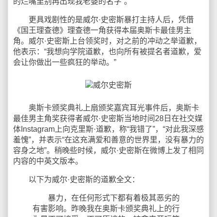
的烂嘴里别再出现我老婆的名字”。
更具戏剧性的是威尔·史密斯暴打主持人后，凭借
《国王理查德》理查德一角获得本届奥斯卡最佳男主
角。威尔·史密斯上台领奖时，对之前的冲动之举道歉，
他表示：“我想向学院道歉，也向所有被提名者道歉，爱
会让你做出一些疯狂的举动。”
奥斯卡颁奖典礼上扇颁奖嘉宾耳光事件后，奥斯卡
最佳男主角奖获得者威尔·史密斯当地时间28日在社交媒
体Instagram上向克里斯·道歉，称“我错了”，“对此我深感
羞愧”，并表示“在这充满爱和善意的世界里，没有暴力的
容身之地”。稍晚些时候，威尔·史密斯在微博上发了相同
内容的中英文版本。
以下为威尔·史密斯的道歉全文：
暴力，在任何形式下都有着极其恶劣的
有害影响。昨晚我在奥斯卡颁奖典礼上的行