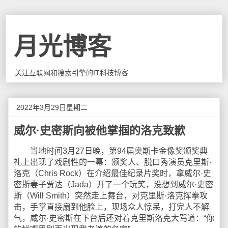
月光博客
关注互联网和搜索引擎的IT科技博客
2022年3月29日星期二
威尔·史密斯向被他掌掴的洛克致歉
当地时间3月27日晚，第94届奥斯卡金像奖颁奖典
礼上出现了戏剧性的一幕：颁奖人、脱口秀演员克里斯·
洛克（Chris Rock）在介绍最佳纪录片奖时，拿威尔·史
密斯妻子贾达（Jada）开了一个玩笑，没想到威尔·史密
斯（Will Smith）突然走上舞台，对克里斯·洛克挥拳攻
击，手掌直接扇到他脸上，现场众人惊呆，打完人不解
气，威尔·史密斯在下台后还对着克里斯洛克大骂道：“你