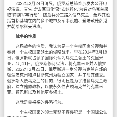
2022年2月24日清晨，俄罗斯总统普京发表公开电
视演说，宣告以“去军事化”及“去纳粹化”为名对乌克兰采
取“特别军事行动”，随后兵分三路入侵乌克兰，轰炸其包
括首都基辅在内的多个城市及军事设施、登陆敖德萨港
并朝哈尔科夫进攻。
战争的性质
这场战争的性质，我认为是一个主权国家分裂和并
吞另一个主权国家领土的侵略战争。早在2014年3月18
日，俄罗斯就占领了国际公认为乌克兰领土的克里米
亚，4月11日，俄罗斯修订宪法，将克里米亚并入俄罗
斯，2022年2月21日，俄罗斯进一步分裂乌克兰东部的
顿涅茨克州和卢甘斯克州为独立国家，并于与其建交。
俄罗斯入侵乌克兰的目的，很明显是为了推翻乌克兰政
府，建立傀儡政权，以便永久性占领乌克兰的克里米
亚、顿巴斯以及其他更多领土。
这就是赤裸裸的侵略行为。
一个主权国家的领土完整不容侵犯是一个国际公认