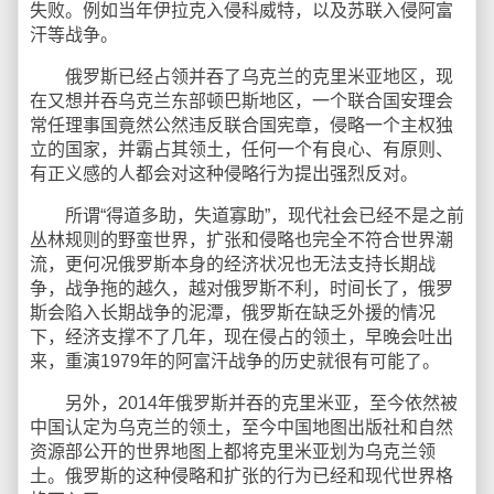
失败。例如当年伊拉克入侵科威特，以及苏联入侵阿富
汗等战争。
俄罗斯已经占领并吞了乌克兰的克里米亚地区，现
在又想并吞乌克兰东部顿巴斯地区，一个联合国安理会
常任理事国竟然公然违反联合国宪章，侵略一个主权独
立的国家，并霸占其领土，任何一个有良心、有原则、
有正义感的人都会对这种侵略行为提出强烈反对。
所谓“得道多助，失道寡助”，现代社会已经不是之前
丛林规则的野蛮世界，扩张和侵略也完全不符合世界潮
流，更何况俄罗斯本身的经济状况也无法支持长期战
争，战争拖的越久，越对俄罗斯不利，时间长了，俄罗
斯会陷入长期战争的泥潭，俄罗斯在缺乏外援的情况
下，经济支撑不了几年，现在侵占的领土，早晚会吐出
来，重演1979年的阿富汗战争的历史就很有可能了。
另外，2014年俄罗斯并吞的克里米亚，至今依然被
中国认定为乌克兰的领土，至今中国地图出版社和自然
资源部公开的世界地图上都将克里米亚划为乌克兰领
土。俄罗斯的这种侵略和扩张的行为已经和现代世界格