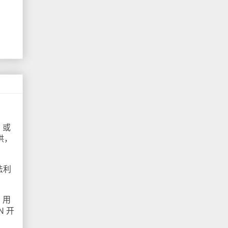
 或
供，
法利
，用
N 开