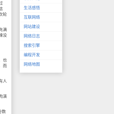
过
生活感悟
信
次轮
互联网络
网站建设
充满
悚没
网络日志
搜索引擎
编程开发
，也
网络地图
，而
有人
肉演
分数