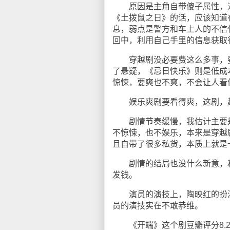
原因是主角自带傻子属性，通
《土拨鼠之日》的话，应该知道
息，弱点是警方和车上人的不信
回中，利用自己手里的信息获取
穿越剧没必要费这么多事，要
了悬疑，《忌日快乐》则是低成
惊悚，要爽也不爽，不会让人看
娱乐爽剧要看得爽，这剧，越
剧情节奏缓慢，我估计主要是
不惊悚，也不娱乐，本来是穿越
且自带了很多私货，本质上就是
剧情的结局也没什么新意，和
发钱。
演员的演技上，陶映红的扮演
员的演技实在不敢恭维。
《开端》这个剧豆瓣评分8.2