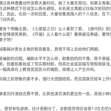
过各种愚蠢动作浪费大量时间，做了大量无用功。如果主角看
在这种模式下应该怎么扬长避短，长处是主角能记住每次轮回的
任，因此，在前一次轮回里，大量收集周围人的个人信息，在下
行动先机。
有个明确主题，《土拨鼠之日》让人看到了爱，《源代码》则
本惊悚搞笑爽剧，《开端》让人看什么呢？要悬疑没悬疑，要惊
傻子吧？
看越对男女主角的智商着急，真恨不得上去给他们两脚。
编剧的问题，编剧水平不怎么样，剧集拍的四不像，既不悬疑
剧，拍着拍着就成了现实题材剧，但其社会底层描写很假很肤浅
一幅高高在上教育底层民众的嘴脸，很难让人产生共鸣。
我之前想象的差不多，强行大团圆结局，而且国家还给车上所
者刘丹演技还算不错，比其他演员演的更出色一些，其他小鲜
，感觉有些虚高，估计是刷分了，这剧我觉得应该是7.0左右的