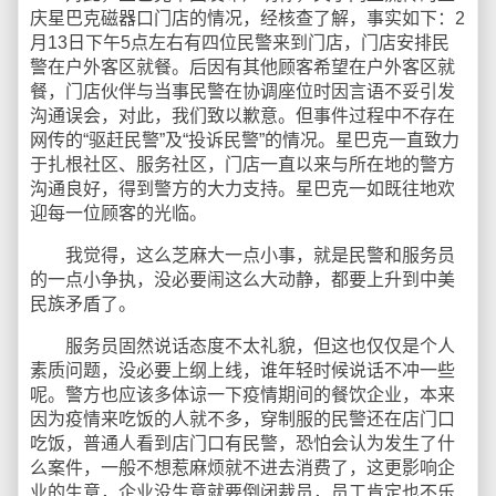
庆星巴克磁器口门店的情况，经核查了解，事实如下：2
月13日下午5点左右有四位民警来到门店，门店安排民
警在户外客区就餐。后因有其他顾客希望在户外客区就
餐，门店伙伴与当事民警在协调座位时因言语不妥引发
沟通误会，对此，我们致以歉意。但事件过程中不存在
网传的“驱赶民警”及“投诉民警”的情况。星巴克一直致力
于扎根社区、服务社区，门店一直以来与所在地的警方
沟通良好，得到警方的大力支持。星巴克一如既往地欢
迎每一位顾客的光临。
我觉得，这么芝麻大一点小事，就是民警和服务员
的一点小争执，没必要闹这么大动静，都要上升到中美
民族矛盾了。
服务员固然说话态度不太礼貌，但这也仅仅是个人
素质问题，没必要上纲上线，谁年轻时候说话不冲一些
呢。警方也应该多体谅一下疫情期间的餐饮企业，本来
因为疫情来吃饭的人就不多，穿制服的民警还在店门口
吃饭，普通人看到店门口有民警，恐怕会认为发生了什
么案件，一般不想惹麻烦就不进去消费了，这更影响企
业的生意，企业没生意就要倒闭裁员，员工肯定也不乐