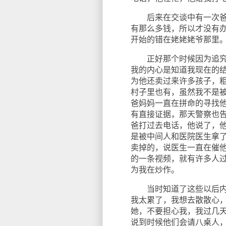
后来在交谈中有一次爸爸
有那么多钱，所以才没有
开始的错在姥姥姥爷那里
正好那个时候因为追究同
我的内心是知道我现在的
为他还卖过来许多孩子，
村子里也有，虽然我不是
爸妈妈一直在拼命的寻找
有直接证据，那天警察也
爸打过去电话，他说了，他
是被中间人和医院医生拿
卖掉的，说医生一直在催
的一条视频，就有许多人
为我在炒作。
当时知道了这些以后内心
我太累了，我想去散散心
她，不要担心我，我过几
说到时候他们会请八桌人