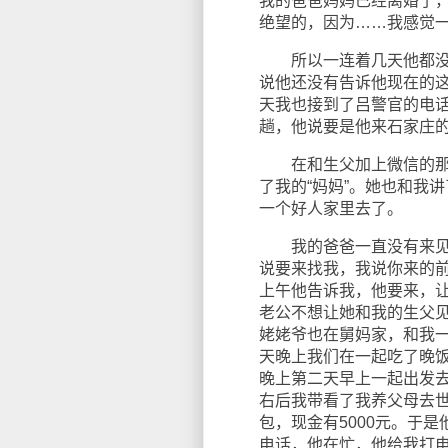
我的爸爸妈妈已经离婚了
绝望的，因为……我感觉
所以一连着几天他都没有
说他还没有告诉他现在的
天我也接到了吕警官的电
趟，他说要是他来石家庄
在和生父加上微信的那一
了我的“妈妈”。她也和我
一个好人家里去了。
我的爸爸一直没有来见我
说要来找我，我说你来的
上午他告诉我，他要来，
老公不想让她和我的生父
姥姥爷也在舅妈家，和我
天晚上我们在一起吃了晚
晚上第二天早上一起出发去
右后我带看了我养父母去
包，现金有5000元。于
电话，他在忙，他给我打