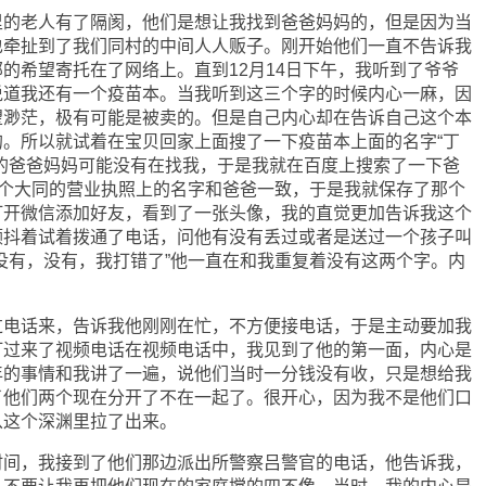
老人有了隔阂，他们是想让我找到爸爸妈妈的，但是因为当
也牵扯到了我们同村的中间人人贩子。刚开始他们一直不告诉我
的希望寄托在了网络上。直到12月14日下午，我听到了爷爷
说道我还有一个疫苗本。当我听到这三个字的时候内心一麻，因
望渺茫，极有可能是被卖的。但是自己内心却在告诉自己这个本
。所以就试着在宝贝回家上面搜了一下疫苗本上面的名字“丁
的爸爸妈妈可能没有在找我，于是我就在百度上搜索了一下爸
一个大同的营业执照上的名字和爸爸一致，于是我就保存了那个
打开微信添加好友，看到了一张头像，我的直觉更加告诉我这个
颤抖着试着拨通了电话，问他有没有丢过或者是送过一个孩子叫
没有，没有，我打错了”他一直在和我重复着没有这两个字。内
话来，告诉我他刚刚在忙，不方便接电话，于是主动要加我
打过来了视频电话在视频电话中，我见到了他的第一面，内心是
年的事情和我讲了一遍，说他们当时一分钱没有收，只是想给我
了他们两个现在分开了不在一起了。很开心，因为我不是他们口
从这个深渊里拉了出来。
，我接到了他们那边派出所警察吕警官的电话，他告诉我，