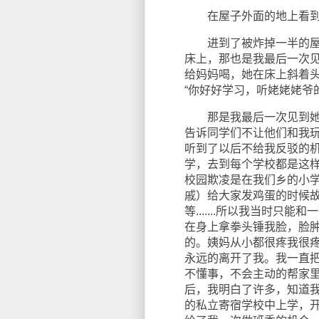
在屋子外面的地上看到
进到了被炸掉一半的屋子
床上，那也是我最后一次
给妈妈喝，她在床上斜着头
“你好好学习，听姥姥姥爷
那是我最后一次见到她，
告诉同学们不让他们和我
听到了以后不给我反驳的
学，去到每个学校都是这
校园欺凌是在我们乡的小
戚）给大家发鸡蛋的时候故意
等.......所以我当时
在身上拿拳头锤我脸，脸
的。姨妈从小都很疼我很
永远的离开了我。我一直
不懂事，不会主动的帮家
后，我明白了许多，知道
的私立寄宿学校中上学，