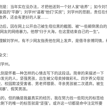
：当年实在没办法，才把他送到一个好人家“收养” ；如今刘
庭的“平静”；刘学州“逼着”他们“买房”；刘学州的悲剧，责任在
收养，还会有更好的人家……
后，因在网上公开自己被生母拉黑的截图、被“一些颠倒黑白的
网友的网络暴力。他想“归于大海，在这里结束自己的一生”。
解刘学州，有不少网友指责他在网上发声，是借寻亲博同情，
全文：
学州。
是怀着―种怎样的心情去写下的这段话。简单的来描述一下
力发光的人，坚强男孩，出生被父母卖掉做彩礼、四岁养父母双
校、校园欺凌受害者、男老师猥亵、寻亲男孩被二次遗弃。被生
网暴”、假笑男孩。
，但的确是我最真实的经历，我在努力找一些阳光的标签给
剩下的唯一的标签就是“坚强”。或许这一切都是命中注定所要