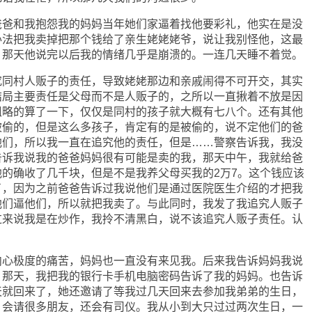
和我抱怨我的妈妈当年她们家逼着找他要彩礼，他实在是没
办法把我卖掉把那个钱给了亲生姥姥姥爷，说让我别怪他，这最
。那天他说完以后我的情绪几乎是崩溃的。一连几天睡不着觉。
村人贩子的责任，导致姥姥那边和亲戚闹得不可开交，其实
结局主要责任是父母而不是人贩子的，之所以一直揪着不放是因
粗略的算了一下，仅仅是同村的孩子就大概有七八个。还有其他
被偷的，但是这么多孩子，肯定有的是被偷的，说不定他们的爸
他们，所以我一直在追究他的责任，但是……警察告诉我，我没
告诉我说我的爸爸妈妈很有可能是卖的我，那天中午，我就给爸
的确收了几千块，但是不是我养父母买我的2万7。这个钱应该
了，因为之前爸爸告诉过我说他们是通过医院医生介绍的才把我
他们逼他们，所以就把我卖了。与此同时，我发了我追究人贩子
过来说我是在炒作，我拎不清黑白，说不该追究人贩子责任。认
极度的痛苦，妈妈也一直没有来见我。后来我告诉妈妈我说
，那天，我把我的银行卡手机电脑密码告诉了我的妈妈。也告诉
天就回来了，她还邀请了等我过几天回来去参加我弟弟的生日，
，会请很多朋友，还会有司仪。我从小到大只过过两次生日，一