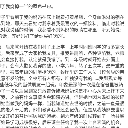
了我烧掉一半的蓝色书包。
里看到了我的妈妈在床上躺着打着吊瓶，全身血淋淋的躺在
见到她，那天去看她时我拿着我最喜欢的一瓶饮料，临走时我说
对我说话的时候，我都看不到妈妈的眼睛在哪里，听到她说:
的话，等妈妈好了给你买好吃的”。
后来就开始在我们村子里上学，上学时同班同学的很多家长
玩，后来就成了大家抢我文具，推我进厕所，各种诬陷我，老师
机会直接打我，认定就是我错了。到二年级时就开始去外面上
样子，会有人欺负我穿的破，小学六年，转了五次学，最严重的
学里，被高年级的同学抢吃的，餐厅里的工作人员（校领导的亲
不发给我，全校所有人都有，唯独没有我的......受到孤立等
只能和一些低年级的当做朋友一起玩，印象最深的一次是在宿舍里被骑
肿了一块以后回到家只敢告诉姥姥奶奶说是不小心从床上摔下来
疼我，之前有什么事情也会和姨妈讲。但是她也因为婚姻的破碎
把她当做我的妈妈一样，当我知道她去世的时候，之前一直是很
里的老人干活的，他们教育我我还会记仇，但是从我姨妈去世以
我该好好的替她照顾我的姥姥。到六年级的时候转到了一所县城
开始是学习成绩很好，后来班主任给了我一次上台表演的机会，