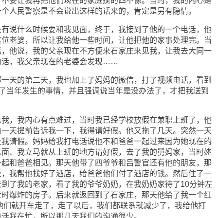
，不要让我再把他们现在的家庭搅的四不像。当时，我的内心是
一个人民警察是不会说出这样的话来的，肯定是另有隐情。
说什么时候要和我见面，终于，我接到了他的一个电话，他
这位老婆，所以让我给他一些时间，让他把他的家事处理完。当
话，他说，我的父亲现在不方便来石家庄来见我，让我去大同一
的话，我父亲现在的老婆会发现……
天的第二天，我也加上了妈妈的微信，打了视频电话，看到
讲了当年发生的事情，并且强调说当年是没办法了，才把我送到
，我内心有点难过，当时我已经学校放假在兼职上班了，他
前一天提前告诉我一下，我得请好假。他又拖了几天。突然一天
让我请假。妈妈给我打电话说他不和爸爸一起过来因为她现在的
见面、我立马就从上班的地方请好假，去了我的舅妈家，当时姥
一起和爸爸相见。那天他带了四爷爷和吕警官还有他的朋友，那
饭，我帮他找好了酒店，给爸爸他们付了酒店的钱。然后住了一
到了我的老家，看了我的爷爷奶奶，在我奶奶家待了10分钟左
世时爆炸的房子。后来就返回到了石家庄，那天他给了我一个红
是他们就开车走了，走了以后，我们都联系就减少了，我给他打
电话我在忙，所以那几天我们的沟通很少。