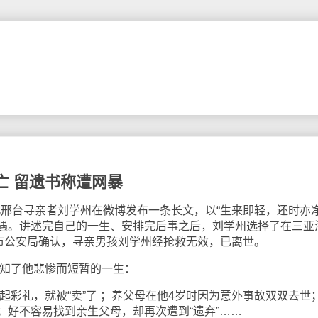
亡 留遗书称遭网暴
北邢台寻亲者刘学州在微博发布一条长文，以“生来即轻，还时亦净
遇。讲述完自己的一生、安排完后事之后，刘学州选择了在三亚
亚市公安局确认，寻亲男孩刘学州经抢救无效，已离世。
知了他悲惨而短暂的一生：
彩礼，就被“卖”了 ；养父母在他4岁时因为意外事故双双去世
；好不容易找到亲生父母，却再次遭到“遗弃”……