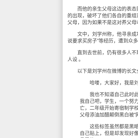
而他的亲生父母这边的表态则是
的出现，破坏了他们各自的重组家
父母，因为如果不是这对养父母
文中，刘学州称，他寻亲成功
说要求买房子”等经历，遭到众多
直到去世前，仍有很多人不理
人设 。
以下是刘学州在微博的长文
哈喽，大家好，我是刘
我也不知道自己此时此刻
我自己吧，学生，一个努
亡，二年级开始寄宿制学
父母添油加醋颠倒黑白被“
这些标签虽然都是黑暗的
自己贴上，但是却发现好像