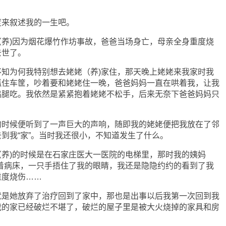
来叙述我的一生吧。
)因为烟花爆竹作坊事故，爸爸当场身亡，母亲全身重度烧
去世了。
为何我特别想去姥姥（养)家住，那天晚上姥姥来我家时我
抓住车筐，吵着要和姥姥住一晚，爸爸妈妈一直在哄着我，让我
鸡腿吃。我依然是紧紧抱着姥姥不松手，后来无奈下爸爸妈妈只
候便听到了一声巨大的声响，随即我的姥姥便把我放在了邻
到我“家”。当时我还很小，不知道发生了什么。
)的时候是在石家庄医大一医院的电梯里，那时我的姨妈
着病床，一只手捂住了我的眼睛，我还是隐隐约约的看到了我
重度烧伤……
她放弃了治疗回到了家中，那也是出事以后我第一次回到我
我的家已经破烂不堪了，破烂的屋子里是被大火烧掉的家具和房