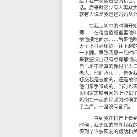
给了我一次做班委的机会
话。后来就很少有人再欺
就有人说是我爸爸妈妈从
在我上初中的时候开始学
师……在宿舍值班室里他叫
给他接泡面水……后来他
天早上打起床铃，往下爬
一下脚。导致我那一段时
来就感觉自己有点抑郁倾
自己是不是真的像村里人
老人，他们承认了，告诉
疑惑我是被偷的，还是被
他们亲手造成的。当时也
贝回家志愿者网站上登记
妈抱在一起的视频的时候
了血库。一直没有音讯。
一直到我在抖音上看到了
时候﹐我更加的想寻找我
得到了许多网友的帮助和