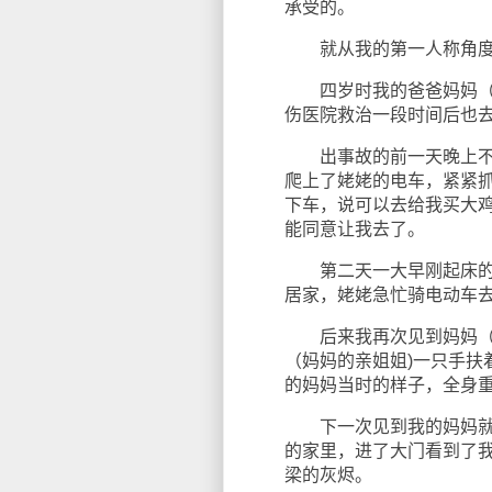
承受的。
就从我的第一人称角度
四岁时我的爸爸妈妈（养
伤医院救治一段时间后也
出事故的前一天晚上不知
爬上了姥姥的电车，紧紧
下车，说可以去给我买大
能同意让我去了。
第二天一大早刚起床的时
居家，姥姥急忙骑电动车去
后来我再次见到妈妈（养
（妈妈的亲姐姐)一只手扶
的妈妈当时的样子，全身
下一次见到我的妈妈就是
的家里，进了大门看到了
梁的灰烬。