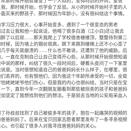
，从那时候开始就像变了一个人似的，变得特别的外向，爱说
负我，那时候开始，也学会了反驳。从小的时候开始村子里的人
外面买来的野孩子、那时候因为年龄小，没有很纠结这个事情。
习压力很大，心事开始变多，遇到了一个很变态的男老
过去让我和他一起说话，他喝了很多白酒（江小白)还让我去
喝醉了以后就……那天我爬上了学校宿舍楼楼顶，整整待到第二
的时候，因为墙上的钢丝很高，跳下来跳到楼梯上还不小心歪了
间几乎每天是崩溃的……什么也不敢说，还遭到了他的威胁。后
向，一直在克制自己让自己变得开心些，从那时候开始很想知道
口中说的那样，纠结了很久一段时间后，硬着头皮问了一下家里
我说是。当时很想知道自己的爸爸妈妈长什么样子，在哪里，很
他们丢弃的，也有恨他们，因为我这个年龄所承受的一切，全是
害怕姥姥姥爷他们伤心，但是我的内心也很纠结，当时只是在宝
了一下，直到今年一次翻朋友圈看到那些被拐卖的孩子和爸爸妈
更加坚定了我想找到他们的想法。于是就去当地的公安局采血入
孙叔叔找到了自己被偷多年的孩子，抱在一起痛哭的视频的
的爸爸妈妈了。后来在宝贝回家志愿者那里发布了一条寻亲视频
关心。也引起了很多人对我寻找爸爸妈妈的关心。