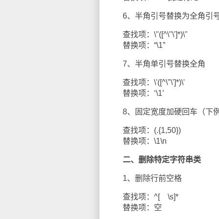
6、半角引号替换为全角引
查找项：\"([^\"\']*)\"
替换项：“\1”
7、半角单引号替换全角
查找项：\'([^\"\']*)\'
替换项：‘\1’
8、固定宽度加硬回车（下例
查找项：(.{1,50})
替换项：\1\n
二、删除特定字符串类
1、删除行前空格
查找项：^[ \s]*
替换项：空