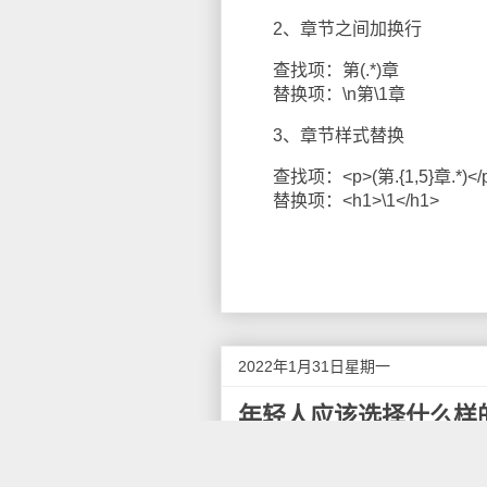
2、章节之间加换行
查找项：第(.*)章
替换项：\n第\1章
3、章节样式替换
查找项：<p>(第.{1,5}章.*)</
替换项：<h1>\1</h1>
2022年1月31日星期一
年轻人应该选择什么样
近日，有两则新闻放在一起看看
一则新闻是“七成的清北毕业生选