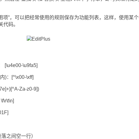
用项”，可以把经常使用的规则保存为功能列表，这样，使用某个
关代码。
e00-\u9fa5]
x00-\xff]
)[^A-Za-z0-9])
t\n]
1F]
落之间空一行）