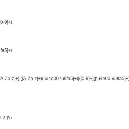
-9]+)
a5]+)
]+)|([A-Za-z]+)([\u4e00-\u9fa5]+)|([0-9]+)([\u4e00-\u9fa5]+)
2})\n