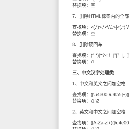
替换项：空
7、删除HTML标签内的全部
查找项：<(.*)>.*<\/\1>|<(.*) \/
替换项：空
8、删除硬回车
查找项：(^.*)[^?<!！|”|？|。]
替换项：\1
三、中文汉字处理类
1、中文和英文之间加空格
查找项：([\u4e00-\u9fa5]+)([A
替换项：\1 \2
2、英文和中文之间加空格
查找项：([A-Za-z]+)([\u4e00-\