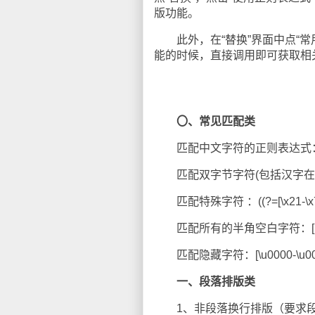
版功能。
此外，在“替换”界面中点“常
能的时候，直接调用即可获取相
〇、常见匹配类
匹配中文字符的正则表达式： [\u4
匹配双字节字符(包括汉字在内)：[^\
匹配特殊字符 ：((?=[\x21-\x7e]+
匹配所有的半角空白字符：[ \f\r\
匹配隐藏字符：[\u0000-\u00
一、段落排版类
1、非段落换行排版（要求段