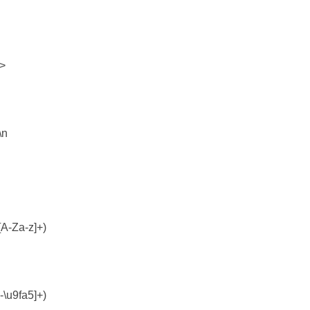
>
\n
-Za-z]+)
u9fa5]+)