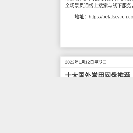
全场景贯通线上搜索与线下服务
地址：https://petalsearch.c
2022年1月12日星期三
十大国外常用网盘推荐
网盘，又称网络硬盘、网络磁
网站（File hosting se
便用户访问文件，大多数网盘都
对文件大小、下载速度、存放时
度、存放时间及格式都不限制；
能分立成网络硬盘。
通过网盘，可以在互联网上轻