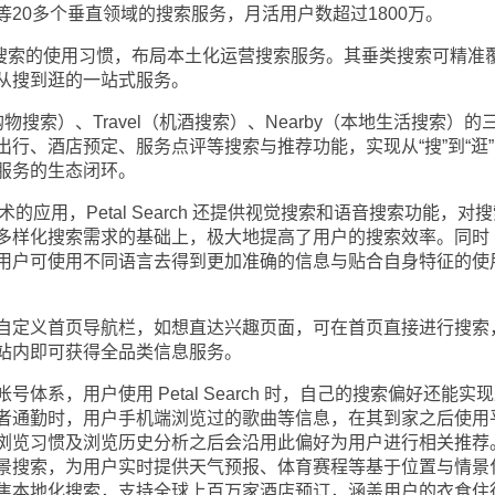
20多个垂直领域的搜索服务，月活用户数超过1800万。
外用户搜索的使用习惯，布局本土化运营搜索服务。其垂类搜索可精准
从搜到逛的一站式服务。
物搜索）、Travel（机酒搜索）、Nearby（本地生活搜索）的
行、酒店预定、服务点评等搜索与推荐功能，实现从“搜”到“逛”
服务的生态闭环。
的应用，Petal Search 还提供视觉搜索和语音搜索功能，对
多样化搜索需求的基础上，极大地提高了用户的搜索效率。同时
多国语言，用户可使用不同语言去得到更加准确的信息与贴合自身特征的使
定义首页导航栏，如想直达兴趣页面，可在首页直接进行搜索
站内即可获得全品类信息服务。
，用户使用 Petal Search 时，自己的搜索偏好还能实
者通勤时，用户手机端浏览过的歌曲等信息，在其到家之后使用
浏览习惯及浏览历史分析之后会沿用此偏好为用户进行相关推荐
移动化全场景搜索，为用户实时提供天气预报、体育赛程等基于位置与情景
h 同时聚焦本地化搜索，支持全球上百万家酒店预订，涵盖用户的衣食住