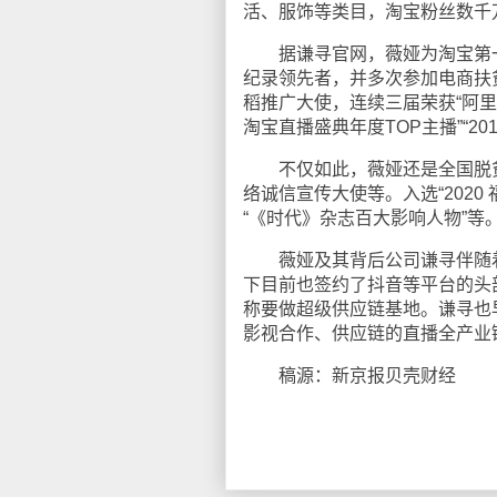
活、服饰等类目，淘宝粉丝数千
据谦寻官网，薇娅为淘宝第一主播
纪录领先者，并多次参加电商扶
稻推广大使，连续三届荣获“阿里巴
淘宝直播盛典年度TOP主播”“2
不仅如此，薇娅还是全国脱贫攻
络诚信宣传大使等。入选“2020
“《时代》杂志百大影响人物”等
薇娅及其背后公司谦寻伴随着
下目前也签约了抖音等平台的头
称要做超级供应链基地。谦寻也
影视合作、供应链的直播全产业链
稿源：新京报贝壳财经