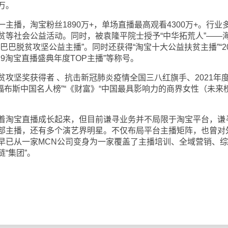
万。
，淘宝粉丝1890万+，单场直播最高观看4300万+。行业
贫等社会公益活动。同时，被袁隆平院士授予“中华拓荒人”——
巴脱贫攻坚公益主播”。同时还获得“淘宝十大公益扶贫主播”“20
019淘宝直播盛典年度TOP主播”等称号。
坚奖获得者 、抗击新冠肺炎疫情全国三八红旗手、2021年
 福布斯中国名人榜”“《财富》“中国最具影响力的商界女性（未来榜
。
淘宝直播成长起来，但目前谦寻业务并不局限于淘宝平台，谦
部主播，还有多个演艺界明星。不仅布局平台主播矩阵，也曾对
早已从一家MCN公司变身为一家覆盖了主播培训、全域营销、
“集团”。