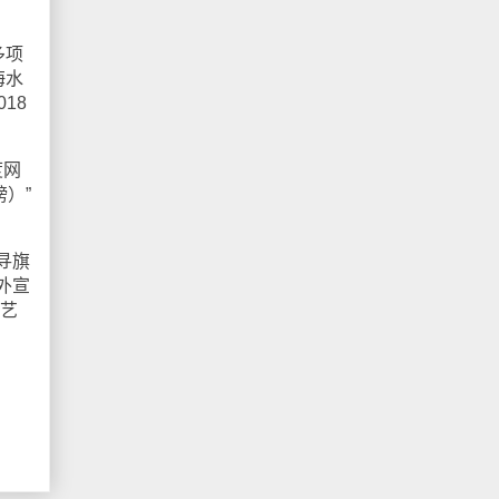
多项
海水
18
度网
）”
寻旗
外宣
综艺