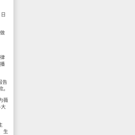
。日
做
法律
直播
报告
款。
为薇
寻大
主
、生