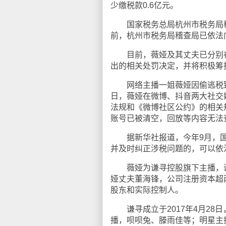
少缴税款0.6亿元。
国家税务总局杭州市税务局稽查
前，杭州市税务局稽查局已依法
目前，薇娅及其丈夫已分别在
出的相关处罚决定，并将积极筹
网络主播一姐薇娅因偷逃税致歉
日，薇娅在微博、抖音两大社交
法规和《微博社区公约》的相关
账号已被清空，回放等内容无法
据新华社报道，今年9月，国家
并及时纠正涉税问题的，可以依
薇娅为谦寻控股旗下主播，谦
娅丈夫董海锋，公司注册资本超两
股东和实际控制人。
谦寻成立于2017年4月28日
播，呗呗兔、滕雨佳等；明星主