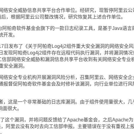
络安全威胁信息共享平台合作单位。经研究，现暂停阿里云公
满后，根据阿里云公司整改情况，研究恢复其上述合作单位。
2作为阿帕奇软件基金会旗下的一款日志纪录工具，是基于Java语言
统开发。
日发布了《关于阿帕奇Log4j2组件重大安全漏洞的网络安全风
发现阿帕奇Log4j2组件存在远程代码执行漏洞，并将漏洞情况
，工信部网络安全威胁和漏洞信息共享平台收到有关网络安全专业
严重安全漏洞。
络安全专业机构开展漏洞风险分析，召集阿里云、网络安全企
通报督促阿帕奇软件基金会及时修补该漏洞，向行业单位进行风
，这是一个非常基础的日志库漏洞。由于组件使用量很大，几
影响面很大。
个漏洞，并将问题反馈给了Apache基金会，之后Apache为
但是，阿里云没有及时去向工信部申报。主要错误在于没有重视上
示。