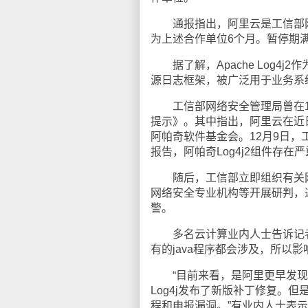
通报指出，阿里云是工信部网
为上述合作单位6个月。暂停期
据了解，Apache Log4j
源日志框架，被广泛用于业务系
工信部网络安全管理局曾在17
提示》。其中指出，阿里云在近日
阿帕奇软件基金会。12月9日
报告，阿帕奇Log4j2组件存在
随后，工信部立即组织有关网
网络安全专业机构等开展研判，
警。
多名云计算业内人士告诉记者
有的java程序都会涉及，所以
“目前来看，是阿里更早发现了这
Log4j发布了新版补丁修复。
程和申报漏洞。”有业内人士表