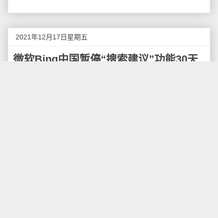
2021年12月17日星期五
微软Bing中国暂停“搜索建议”功能30天
12月17日消息，昨天微软Bing搜索网站部分区域出
现暂时无法打开的情况。另外，近期微软Bing官方发布
声明称，根据中华人民共和国法律，Bing在中国内地暂
停“搜索自动建议”功能30天。
微软Bing表示，根据中华人民共和国法律，Bing中
国已经被政府有关部门要求在中国内地暂停“搜索自动建
议”功能30天。作为全球性搜索平台，Bing将持续致力于
尊重法治与用户获取信息的权利，在遵守法律的前提下
最大限度地帮助客户寻找所需信息。
根据测试，国内多地已经无法访问cn.bing.com微软