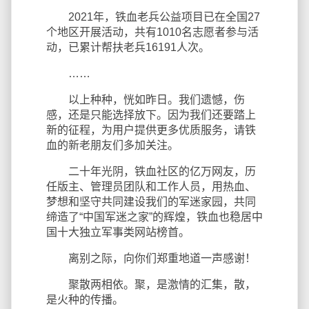
2021年，铁血老兵公益项目已在全国27
个地区开展活动，共有1010名志愿者参与活
动，已累计帮扶老兵16191人次。
……
以上种种，恍如昨日。我们遗憾，伤
感，还是只能选择放下。因为我们还要踏上
新的征程，为用户提供更多优质服务，请铁
血的新老朋友们多加关注。
二十年光阴，铁血社区的亿万网友，历
任版主、管理员团队和工作人员，用热血、
梦想和坚守共同建设我们的军迷家园，共同
缔造了“中国军迷之家”的辉煌，铁血也稳居中
国十大独立军事类网站榜首。
离别之际，向你们郑重地道一声感谢！
聚散两相依。聚，是激情的汇集，散，
是火种的传播。