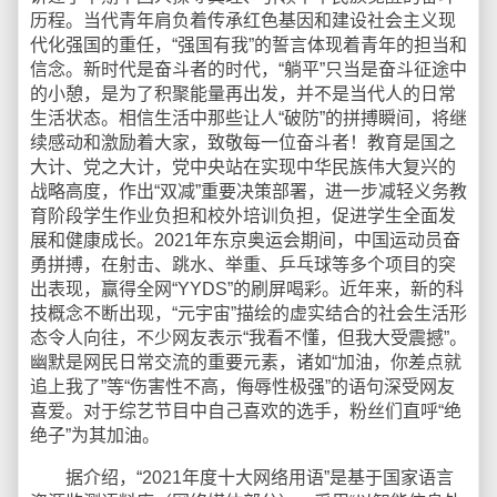
历程。当代青年肩负着传承红色基因和建设社会主义现
代化强国的重任，“强国有我”的誓言体现着青年的担当和
信念。新时代是奋斗者的时代，“躺平”只当是奋斗征途中
的小憩，是为了积聚能量再出发，并不是当代人的日常
生活状态。相信生活中那些让人“破防”的拼搏瞬间，将继
续感动和激励着大家，致敬每一位奋斗者！教育是国之
大计、党之大计，党中央站在实现中华民族伟大复兴的
战略高度，作出“双减”重要决策部署，进一步减轻义务教
育阶段学生作业负担和校外培训负担，促进学生全面发
展和健康成长。2021年东京奥运会期间，中国运动员奋
勇拼搏，在射击、跳水、举重、乒乓球等多个项目的突
出表现，赢得全网“YYDS”的刷屏喝彩。近年来，新的科
技概念不断出现，“元宇宙”描绘的虚实结合的社会生活形
态令人向往，不少网友表示“我看不懂，但我大受震撼”。
幽默是网民日常交流的重要元素，诸如“加油，你差点就
追上我了”等“伤害性不高，侮辱性极强”的语句深受网友
喜爱。对于综艺节目中自己喜欢的选手，粉丝们直呼“绝
绝子”为其加油。
据介绍，“2021年度十大网络用语”是基于国家语言