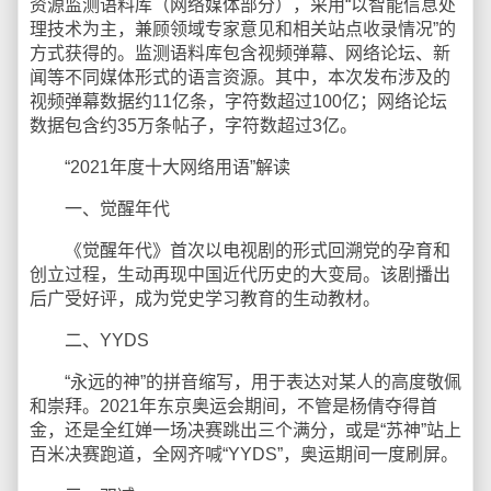
资源监测语料库（网络媒体部分），采用“以智能信息处
理技术为主，兼顾领域专家意见和相关站点收录情况”的
方式获得的。监测语料库包含视频弹幕、网络论坛、新
闻等不同媒体形式的语言资源。其中，本次发布涉及的
视频弹幕数据约11亿条，字符数超过100亿；网络论坛
数据包含约35万条帖子，字符数超过3亿。
“2021年度十大网络用语”解读
一、觉醒年代
《觉醒年代》首次以电视剧的形式回溯党的孕育和
创立过程，生动再现中国近代历史的大变局。该剧播出
后广受好评，成为党史学习教育的生动教材。
二、YYDS
“永远的神”的拼音缩写，用于表达对某人的高度敬佩
和崇拜。2021年东京奥运会期间，不管是杨倩夺得首
金，还是全红婵一场决赛跳出三个满分，或是“苏神”站上
百米决赛跑道，全网齐喊“YYDS”，奥运期间一度刷屏。