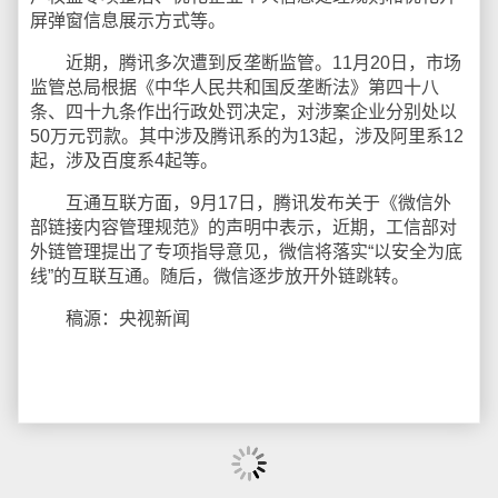
屏弹窗信息展示方式等。
近期，腾讯多次遭到反垄断监管。11月20日，市场
监管总局根据《中华人民共和国反垄断法》第四十八
条、四十九条作出行政处罚决定，对涉案企业分别处以
50万元罚款。其中涉及腾讯系的为13起，涉及阿里系12
起，涉及百度系4起等。
互通互联方面，9月17日，腾讯发布关于《微信外
部链接内容管理规范》的声明中表示，近期，工信部对
外链管理提出了专项指导意见，微信将落实“以安全为底
线”的互联互通。随后，微信逐步放开外链跳转。
稿源：央视新闻