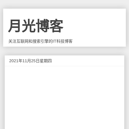
月光博客
关注互联网和搜索引擎的IT科技博客
2021年11月25日星期四