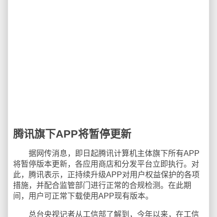
腾讯旗下APP将暂停更新
据网传消息，即日起腾讯计算机主体旗下所有APP
将暂停版本更新，各应用商店和分发平台立即执行。对
此，腾讯表示，正持续升级APP对用户权益保护的各项
措施，并配合监管部门进行正常的合规检测。在此期
间，用户可正常下载使用APP现有版本。
总台央视记者从工信部了解到，今年以来，在工信