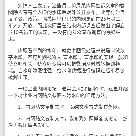
知情人士表示，这些员工将周某内网控诉文章的截
图除去带有个人ID的水印后对外公开发布，此等行为违
反了公司政策。据悉阿里巴巴的内网是面向25万员工，
不对外开放。而此次阿里在结束内部调查后做出了解雇
这10名员工的决定，并没有向公众宣布调查的最终结
果。
肉眼看不到的水印，就数字图像处理来说是叫做数
字水印，不可见则被称为“盲水印”。盲水印的实现一般和
傅立叶相关，傅立叶变换可以把数据从时域转换到频
域。盲水印隐蔽性强，给水印数据进行编码过后不易被
破解出来。
一般企业内网论坛，通常会添加“盲水印”，这里介绍
一下将企业内网贴文截图去除水印的通用方法。
1、内网贴文复制文字，以纯文本方式发布外网。
2、内网贴文复制文字，发布到外网博客或论坛，然
后再截图匿名发布。