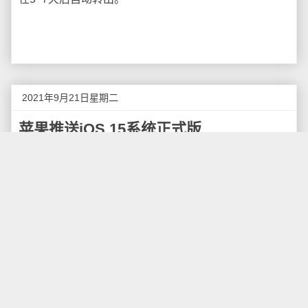
2021年9月21日星期二
苹果推送iOS 15系统正式版
苹果公司正式向全球用户推送了iOS 15正式版系
统。根据官网的表述，iOS 15 满载各种新功能，让你在
与人联系、保持专注、探索世界，以及使用高智能技术
时，都能大大拓展手中 iPhone 的能力。
其中，有了“同播共享”，你可以直接在 FaceTime 通
话中与对方一起看剧，一起听歌，一起共享你的屏幕。
FaceTime 通话的体验会更自然。而在信息 app 中，查
找和欣赏亲友们分享的精彩内容也更简单。
通过信息分享给你的链接、图片和其他内容，会显