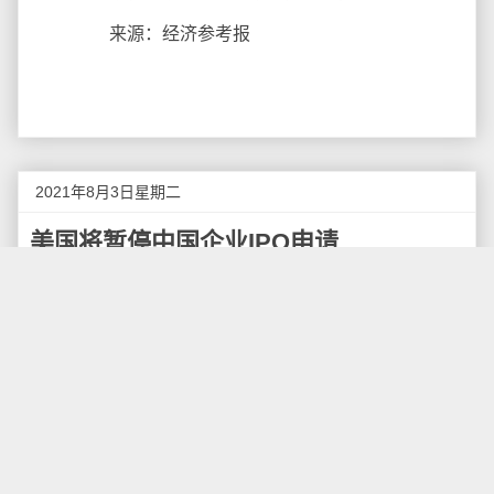
来源：经济参考报
2021年8月3日星期二
美国将暂停中国企业IPO申请
近日，据路透社报道，美国证券交易委员会（下称
SEC）已暂停处理中国企业的IPO申请，并正在制定新
的指南，要求在美上市的中企披露北京方面“监管打压”的
风险，包括公司的法律架构及来自政府干预的“政策风
险”，否则将不被允许在美国融资。
当天，SEC主席詹斯勒在一份声明中表示，要求赴
美上市的中国公司提供更多信息，包括公司的法律架构
及来自政府干预的“政策风险”。他表示，该机构必须确保