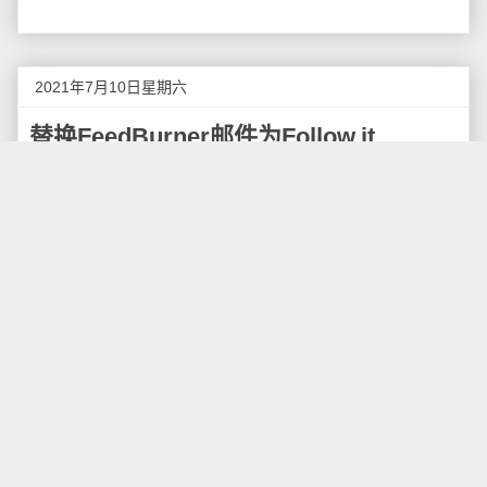
2021年7月10日星期六
替换FeedBurner邮件为Follow.it
谷歌在4月份的时候
曾经宣布
，将在7月份关闭
FeedBurner的一些额外功能，例如邮件订阅，日前，谷
歌已经将此功能维护好了，从7月份开始，FeedBurner
的邮件发送功能就已经关闭了，我也将博客的电子邮件
订阅功能替换为另一家服务商：Follow.it。
以前已经用电子邮件订阅月光博客的用户，会自动
进行切换，如果没有收到邮件，说明邮件没有切换成
功，请重新在网站上订阅。
本来在四月份的时候，我想使用Google Groups来
替代FeedBurner，不过这种替换还需要一些编程，后来
Followit的站长发邮件给我，说他的网站能替代
FeedBurner的电子邮件功能，邀请我试试，于是我就注