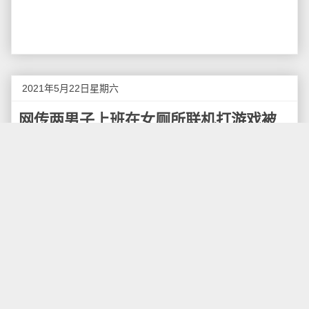
2021年5月22日星期六
网传两男子上班在女厕所联机打游戏被
抓现行
昨日，《怪物猎人》贴吧出现了一篇让人有点重口
味又让人喷饭的帖子，两男子上班跑女厕联机打《怪物
猎人》游戏被抓，根据其贴出的处理通知，该网友被降
职，扣除当月奖金和全年绩效，不参与今年年终分红，
另一位刚来的同事直接辞退，终身不得录用。
话说摸鱼这种事，要有较强的反跟踪技术才行。
我估计这倆哥们可能是使用公司的WiFi网络被抓包
分析到了，此外公司的监控录像也有可能会监测异常情